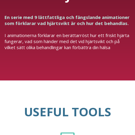
En serie med 9 lättfattliga och fängslande animationer
som förklarar vad hjärtsvikt är och hur det behandlas.
I animationerna förklarar en berättarröst hur ett friskt hjärta
fungerar, vad som händer med det vid hjärtsvikt och på
vilket sätt olika behandlingar kan förbättra din hälsa
USEFUL TOOLS