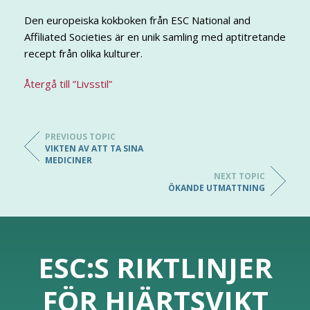
Den europeiska kokboken från ESC National and
Affiliated Societies är en unik samling med aptitretande
recept från olika kulturer.
Återgå till ”Livsstil”
PREVIOUS TOPIC
VIKTEN AV ATT TA SINA
MEDICINER
NEXT TOPIC
ÖKANDE UTMATTNING
ESC:S RIKTLINJER
FÖR HJÄRTSVIKT