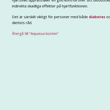
hjärtsvikt upprätthåller en god kontroll över sitt blodsoc
indirekta skadliga effekter på hjärtfunktionen.
Det är särskilt viktigt för personer med både
diabetes
oc
dietists råd.
Återgå till ”Anpassa kosten”