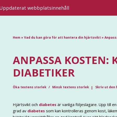
| Uppdaterat webbplatsinnehåll
Hem
»
Vad du kan göra för att hantera din hjärtsvikt
»
Anpassa
ANPASSA KOSTEN: 
DIABETIKER
Öka textens storlek
Minsk textens storlek
Skriv ut den 
Hjärtsvikt och
diabetes
är vanliga följeslagare. Upp till e
grad av
diabetes
som kan kontrolleras genom kost, läkemed