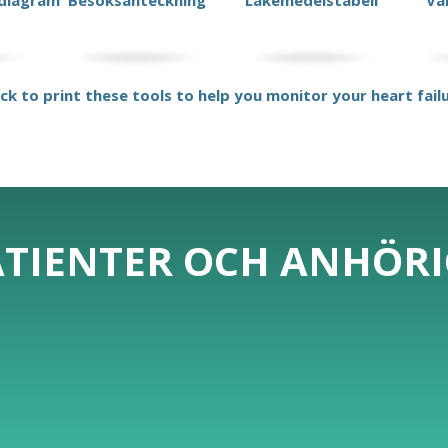
diagram
Besöksanteckning
Läkemedelstabell
Va
ick to print these tools to help you monitor your heart fail
ATIENTER OCH ANHÖR