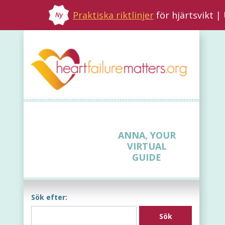
Praktiska riktlinjer
för hjärtsvikt 
Ny
ANNA, YOUR
VIRTUAL
GUIDE
Sök efter: