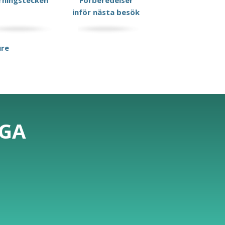
rningstecken
Förberedelser
inför nästa besök
ure
IGA