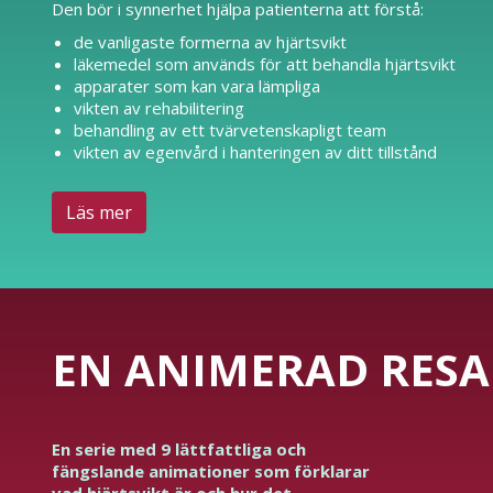
Den bör i synnerhet hjälpa patienterna att förstå:
de vanligaste formerna av hjärtsvikt
läkemedel som används för att behandla hjärtsvikt
apparater som kan vara lämpliga
vikten av rehabilitering
behandling av ett tvärvetenskapligt team
vikten av egenvård i hanteringen av ditt tillstånd
Läs mer
EN ANIMERAD RESA
En serie med 9 lättfattliga och
fängslande animationer som förklarar