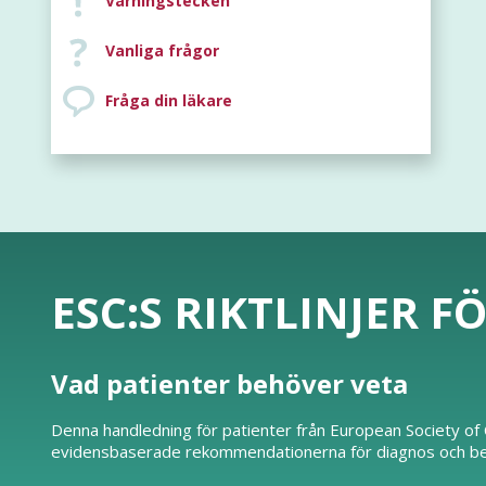
Varningstecken
Vanliga frågor
Fråga din läkare
ESC:S RIKTLINJER F
Vad patienter behöver veta
Denna handledning för patienter från European Society of C
evidensbaserade rekommendationerna för diagnos och beha