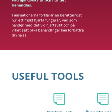
vad hjärtsvikt är och hur det
behandlas.
I animationerna förklarar en berättarröst
hur ett friskt hjärta fungerar, vad som
händer med det vid hjärtsvikt och på
vilket sätt olika behandlingar kan förbättra
din hälsa
USEFUL TOOLS