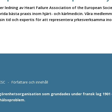
 ledning av Heart Failure Association of the European Societ
sprida bästa praxis inom hjärt- och kärlmedicin. Våra medlemm
 sin tid och expertis för att representera yrkesverksamma ino
ESC
Författare och innehåll
lgörenhetsorganisation som grundades under fransk lag 1901 oc
 hälsoproblem.