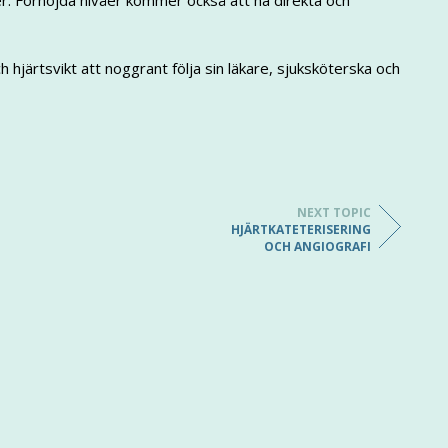
ker. Förhöjda nivåer kommer också att ha direkta och
h hjärtsvikt att noggrant följa sin läkare, sjuksköterska och
NEXT TOPIC
HJÄRTKATETERISERING
OCH ANGIOGRAFI