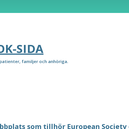
OK-SIDA
atienter, familjer och anhöriga.
bbplats som tillhör European Society