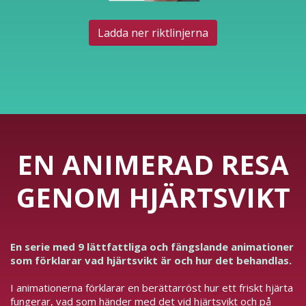
Ladda ner riktlinjerna
EN ANIMERAD RESA
GENOM HJÄRTSVIKT
En serie med 9 lättfattliga och fängslande animationer
som förklarar vad hjärtsvikt är och hur det behandlas.
I animationerna förklarar en berättarröst hur ett friskt hjärta
fungerar, vad som händer med det vid hjärtsvikt och på