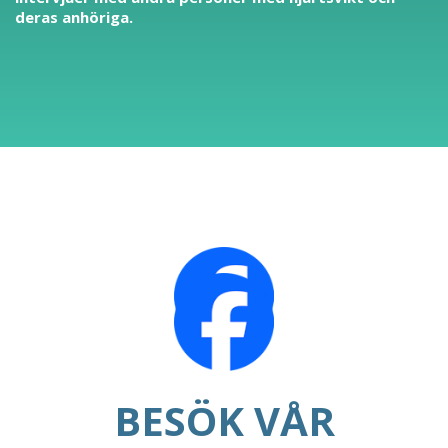
deras anhöriga.
BESÖK VÅR