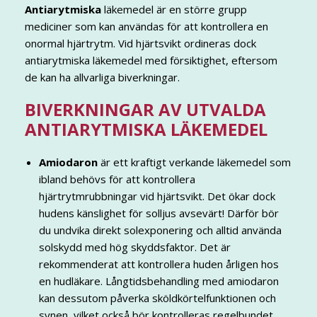
Antiarytmiska
läkemedel är en större grupp
mediciner som kan användas för att kontrollera en
onormal hjärtrytm. Vid hjärtsvikt ordineras dock
antiarytmiska läkemedel med försiktighet, eftersom
de kan ha allvarliga biverkningar.
BIVERKNINGAR AV UTVALDA
ANTIARYTMISKA LÄKEMEDEL
Amiodaron
är ett kraftigt verkande läkemedel som
ibland behövs för att kontrollera
hjärtrytmrubbningar vid hjärtsvikt. Det ökar dock
hudens känslighet för solljus avsevärt! Därför bör
du undvika direkt solexponering och alltid använda
solskydd med hög skyddsfaktor. Det är
rekommenderat att kontrollera huden årligen hos
en hudläkare. Långtidsbehandling med amiodaron
kan dessutom påverka sköldkörtelfunktionen och
synen, vilket också bör kontrolleras regelbundet.