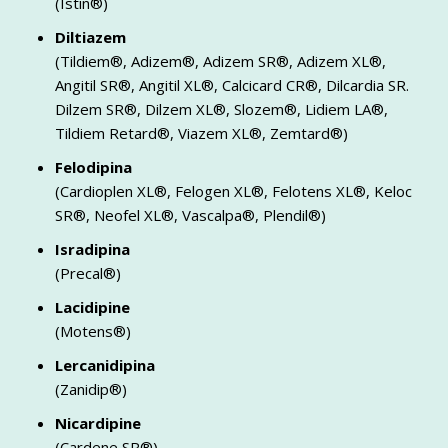
(Istin®)
Diltiazem
(Tildiem®, Adizem®, Adizem SR®, Adizem XL®,
Angitil SR®, Angitil XL®, Calcicard CR®, Dilcardia SR.
Dilzem SR®, Dilzem XL®, Slozem®, Lidiem LA®,
Tildiem Retard®, Viazem XL®, Zemtard®)
Felodipina
(Cardioplen XL®, Felogen XL®, Felotens XL®, Keloc
SR®, Neofel XL®, Vascalpa®, Plendil®)
Isradipina
(Precal®)
Lacidipine
(Motens®)
Lercanidipina
(Zanidip®)
Nicardipine
(Cardene SR®)