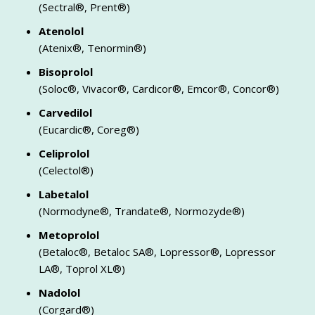
(Sectral®, Prent®)
Atenolol
(Atenix®, Tenormin®)
Bisoprolol
(Soloc®, Vivacor®, Cardicor®, Emcor®, Concor®)
Carvedilol
(Eucardic®, Coreg®)
Celiprolol
(Celectol®)
Labetalol
(Normodyne®, Trandate®, Normozyde®)
Metoprolol
(Betaloc®, Betaloc SA®, Lopressor®, Lopressor
LA®, Toprol XL®)
Nadolol
(Corgard®)