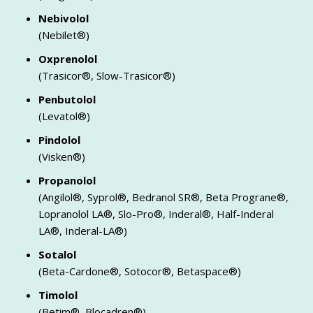
Nebivolol
(Nebilet®)
Oxprenolol
(Trasicor®, Slow-Trasicor®)
Penbutolol
(Levatol®)
Pindolol
(Visken®)
Propanolol
(Angilol®, Syprol®, Bedranol SR®, Beta Prograne®,
Lopranolol LA®, Slo-Pro®, Inderal®, Half-Inderal
LA®, Inderal-LA®)
Sotalol
(Beta-Cardone®, Sotocor®, Betaspace®)
Timolol
(Betim®, Blocadren®)