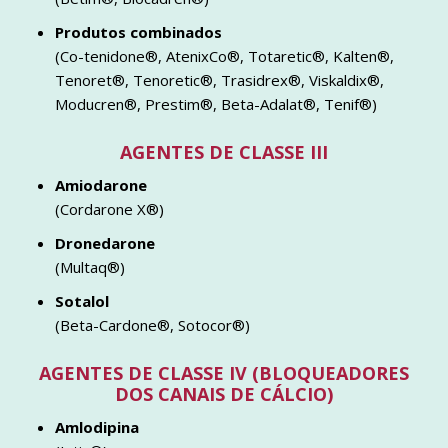
Produtos combinados
(Co-tenidone®, AtenixCo®, Totaretic®, Kalten®,
Tenoret®, Tenoretic®, Trasidrex®, Viskaldix®,
Moducren®, Prestim®, Beta-Adalat®, Tenif®)
AGENTES DE CLASSE III
Amiodarone
(Cordarone X®)
Dronedarone
(Multaq®)
Sotalol
(Beta-Cardone®, Sotocor®)
AGENTES DE CLASSE IV (BLOQUEADORES
DOS CANAIS DE CÁLCIO)
Amlodipina