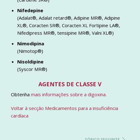
Nifedepine
(Adalat®, Adalat retard®, Adipine MR®, Adipine
XL®, Coracten SR®, Coracten XL Fortipine LA®,
Nifedipress MR®, tensipine MR®, Valni XL®)
Nimodipina
(Nimotop®)
Nisoldipine
(Syscor MR®)
AGENTES DE CLASSE V
Obtenha
mais informações sobre a digoxina.
Voltar à secção Medicamentos para a insuficiência
cardíaca
TÓPICO SEGUINTE