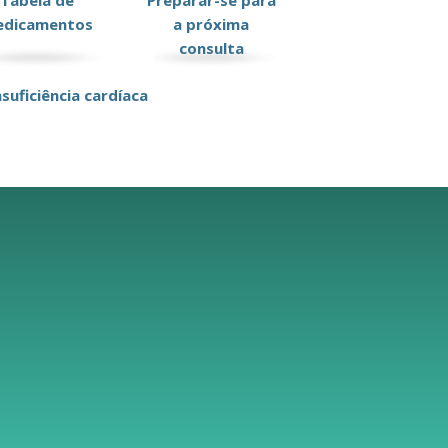
Tabela de
Preparar-se para
dicamentos
a próxima
consulta
suficiência cardíaca