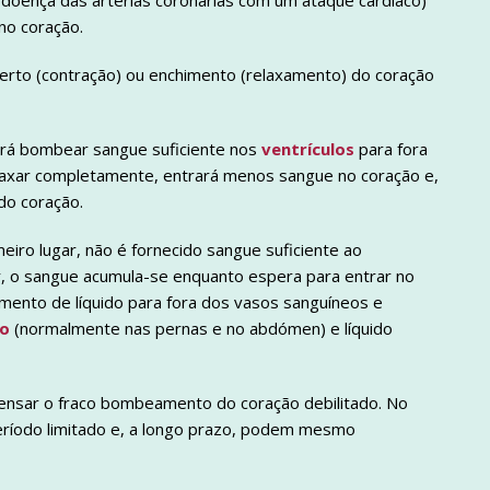
doença das artérias coronárias com um ataque cardíaco)
no coração.
perto (contração) ou enchimento (relaxamento) do coração
irá bombear sangue suficiente nos
ventrículos
para fora
elaxar completamente, entrará menos sangue no coração e,
do coração.
imeiro lugar, não é fornecido sangue suficiente ao
r, o sangue acumula-se enquanto espera para entrar no
mento de líquido para fora dos vasos sanguíneos e
do
(normalmente nas pernas e no abdómen) e líquido
pensar o fraco bombeamento do coração debilitado. No
ríodo limitado e, a longo prazo, podem mesmo