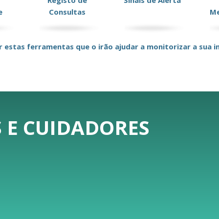
Registo de
Sinais de Alerta
e
Consultas
Me
r estas ferramentas que o irão ajudar a monitorizar a sua in
 E CUIDADORES