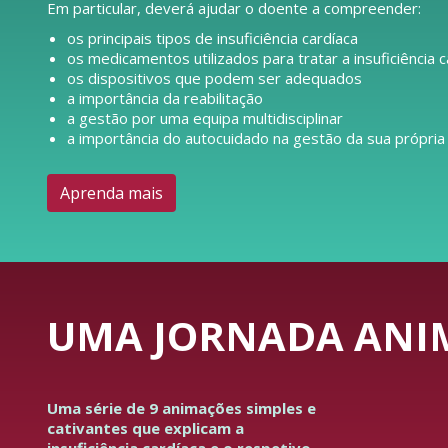
Em particular, deverá ajudar o doente a compreender:
os principais tipos de insuficiência cardíaca
os medicamentos utilizados para tratar a insuficiência c
os dispositivos que podem ser adequados
a importância da reabilitação
a gestão por uma equipa multidisciplinar
a importância do autocuidado na gestão da sua própria
Aprenda mais
UMA JORNADA ANIM
Uma série de 9 animações simples e
cativantes que explicam a