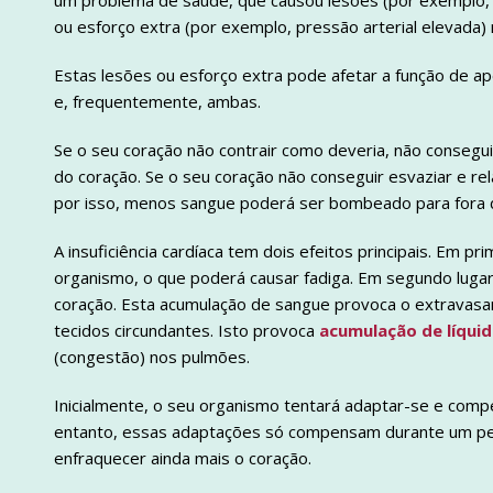
um problema de saúde, que causou lesões (por exemplo, 
ou esforço extra (por exemplo, pressão arterial elevada) 
Estas lesões ou esforço extra pode afetar a função de a
e, frequentemente, ambas.
Se o seu coração não contrair como deveria, não consegu
do coração. Se o seu coração não conseguir esvaziar e r
por isso, menos sangue poderá ser bombeado para fora 
A insuficiência cardíaca tem dois efeitos principais. Em pr
organismo, o que poderá causar fadiga. Em segundo luga
coração. Esta acumulação de sangue provoca o extravasa
tecidos circundantes. Isto provoca
acumulação de líqui
(congestão) nos pulmões.
Inicialmente, o seu organismo tentará adaptar-se e com
entanto, essas adaptações só compensam durante um pe
enfraquecer ainda mais o coração.