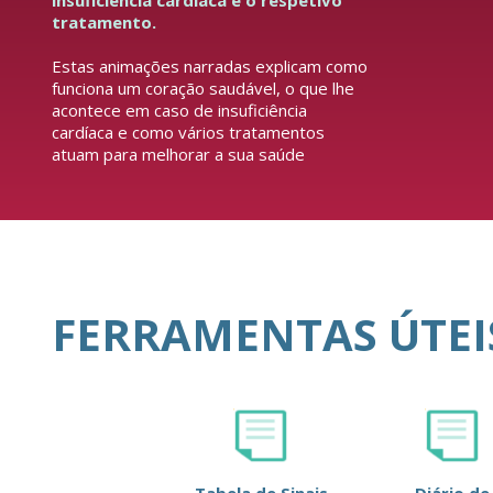
insuficiência cardíaca e o respetivo
tratamento.
Estas animações narradas explicam como
funciona um coração saudável, o que lhe
acontece em caso de insuficiência
cardíaca e como vários tratamentos
atuam para melhorar a sua saúde
FERRAMENTAS ÚTEI