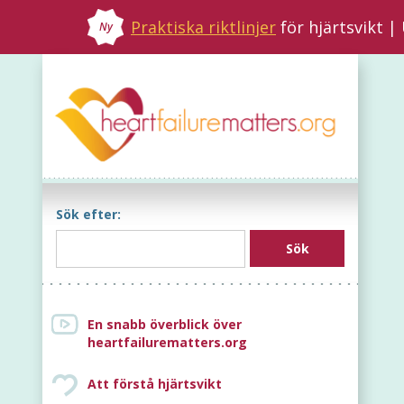
Praktiska riktlinjer
för hjärtsvikt 
Ny
Sök efter:
En snabb överblick över
heartfailurematters.org
Att förstå hjärtsvikt