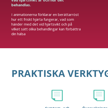
vad hjärtsvikt är och hur det
behandlas.
I animationerna förklarar en berättarröst
hur ett friskt hjärta fungerar, vad som
händer med det vid hjärtsvikt och på
vilket sätt olika behandlingar kan förbättra
din hälsa
PRAKTISKA VERKTY