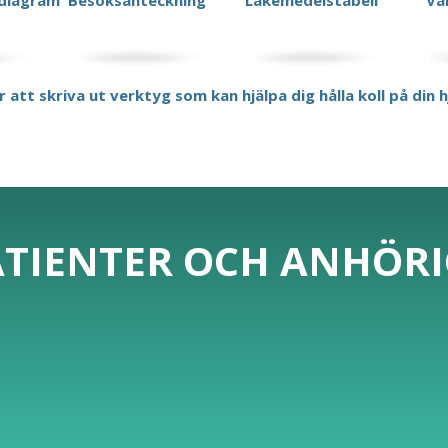
diagram
Besöksanteckning
Läkemedelstabell
Va
r att skriva ut verktyg som kan hjälpa dig hålla koll på din 
ATIENTER OCH ANHÖR