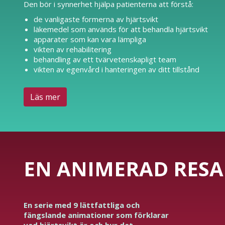
Den bör i synnerhet hjälpa patienterna att förstå:
de vanligaste formerna av hjärtsvikt
läkemedel som används för att behandla hjärtsvikt
apparater som kan vara lämpliga
vikten av rehabilitering
behandling av ett tvärvetenskapligt team
vikten av egenvård i hanteringen av ditt tillstånd
Läs mer
EN ANIMERAD RESA
En serie med 9 lättfattliga och
fängslande animationer som förklarar