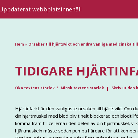
| Uppdaterat webbplatsinnehåll
Hem
»
Orsaker till hjärtsvikt och andra vanliga medicinska til
TIDIGARE HJÄRTIN
Öka textens storlek
Minsk textens storlek
Skriv ut den 
Hjärtinfarkt är den vanligaste orsaken till hjärtsvikt. Om d
din hjärtmuskel med blod blivit helt blockerad och blodtillf
komma fram till cellerna i den delen av din hjärtmuskel, vi
hjärtmuskeln måste sedan pumpa hårdare för att kompenser