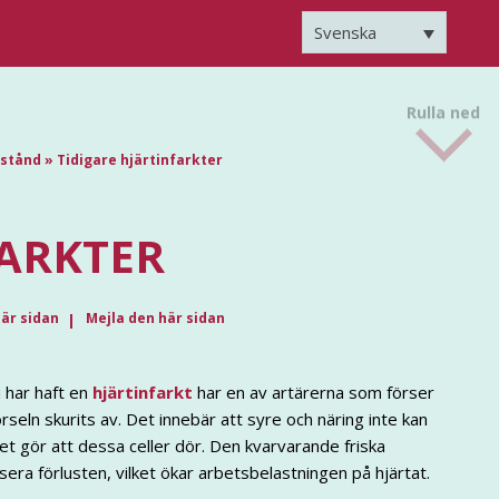
Svenska
Rulla ned
lstånd
»
Tidigare hjärtinfarkter
FARKTER
här sidan
Mejla den här sidan
u har haft en
hjärtinfarkt
har en av artärerna som förser
örseln skurits av. Det innebär att syre och näring inte kan
lket gör att dessa celler dör. Den kvarvarande friska
a förlusten, vilket ökar arbetsbelastningen på hjärtat.