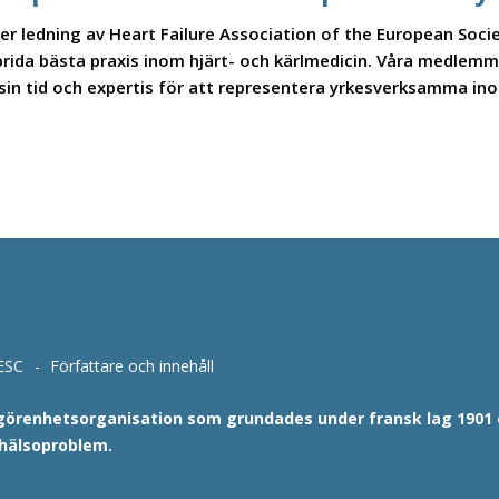
 ledning av Heart Failure Association of the European Societ
sprida bästa praxis inom hjärt- och kärlmedicin. Våra medlemm
 sin tid och expertis för att representera yrkesverksamma ino
ESC
Författare och innehåll
lgörenhetsorganisation som grundades under fransk lag 1901 oc
 hälsoproblem.