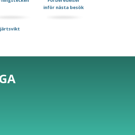
rningstecken
Förberedelser
inför nästa besök
hjärtsvikt
IGA