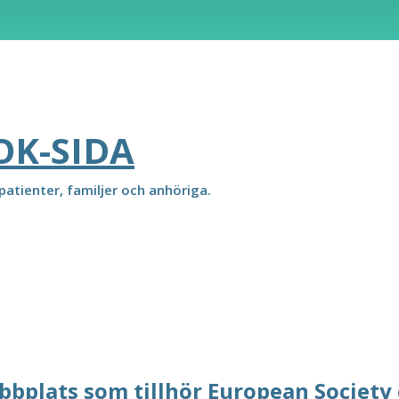
OK-SIDA
atienter, familjer och anhöriga.
bbplats som tillhör European Society