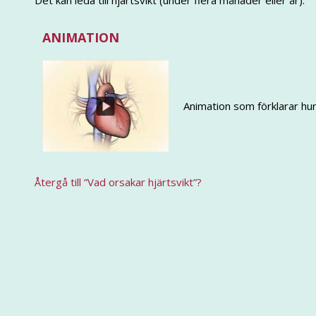
Det kan leda till hjärtsvikt (under flera månader eller år).
ANIMATION
Animation som förklarar hur 
Återgå till ”Vad orsakar hjärtsvikt”?