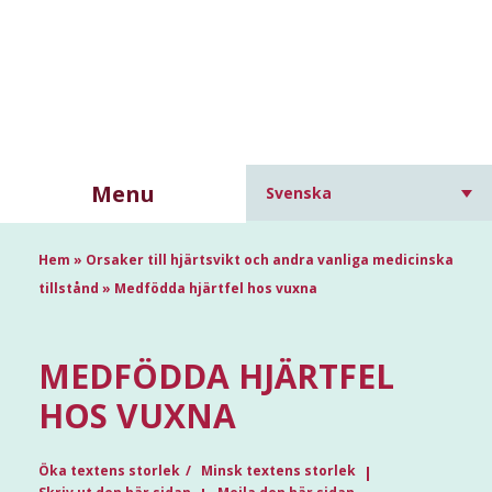
Menu
Svenska
Hem
»
Orsaker till hjärtsvikt och andra vanliga medicinska
tillstånd
»
Medfödda hjärtfel hos vuxna
MEDFÖDDA HJÄRTFEL
HOS VUXNA
Öka textens storlek
Minsk textens storlek