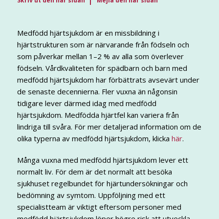
Skriv ut den här sidan
Mejla den här sidan
Medfödd hjärtsjukdom är en missbildning i
hjärtstrukturen som är närvarande från födseln och
som påverkar mellan 1–2 % av alla som överlever
födseln. Vårdkvaliteten för spädbarn och barn med
medfödd hjärtsjukdom har förbättrats avsevärt under
de senaste decennierna. Fler vuxna än någonsin
tidigare lever därmed idag med medfödd
hjärtsjukdom. Medfödda hjärtfel kan variera från
lindriga till svåra. För mer detaljerad information om de
olika typerna av medfödd hjärtsjukdom, klicka
här
.
Många vuxna med medfödd hjärtsjukdom lever ett
normalt liv. För dem är det normalt att besöka
sjukhuset regelbundet för hjärtundersökningar och
bedömning av symtom. Uppföljning med ett
specialistteam är viktigt eftersom personer med
medfödd hjärtsjukdom löper högre risk att utveckla