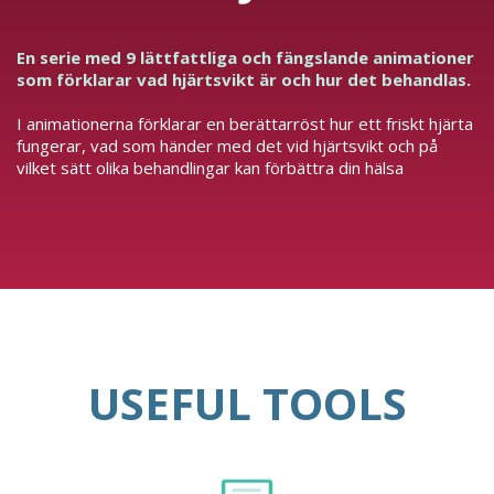
En serie med 9 lättfattliga och fängslande animationer
som förklarar vad hjärtsvikt är och hur det behandlas.
I animationerna förklarar en berättarröst hur ett friskt hjärta
fungerar, vad som händer med det vid hjärtsvikt och på
vilket sätt olika behandlingar kan förbättra din hälsa
USEFUL TOOLS