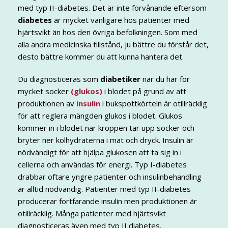
med typ II-diabetes. Det är inte förvånande eftersom
diabetes
är mycket vanligare hos patienter med
hjärtsvikt än hos den övriga befolkningen. Som med
alla andra medicinska tillstånd, ju bättre du förstår det,
desto bättre kommer du att kunna hantera det.
Du diagnosticeras som
diabetiker
när du har för
mycket socker
(glukos)
i blodet på grund av att
produktionen av
insulin
i bukspottkörteln är otillräcklig
för att reglera mängden glukos i blodet. Glukos
kommer in i blodet när kroppen tar upp socker och
bryter ner kolhydraterna i mat och dryck. Insulin är
nödvändigt för att hjälpa glukosen att ta sig in i
cellerna och användas för energi. Typ I-diabetes
drabbar oftare yngre patienter och insulinbehandling
är alltid nödvändig. Patienter med typ II-diabetes
producerar fortfarande insulin men produktionen är
otillräcklig. Många patienter med hjärtsvikt
diagnosticeras även med typ II diabetes.