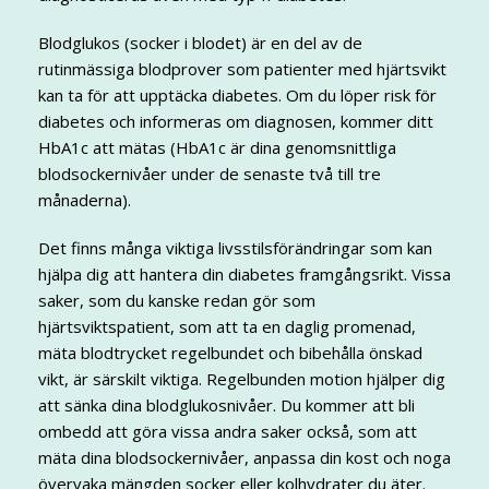
Blodglukos (socker i blodet) är en del av de
rutinmässiga blodprover som patienter med hjärtsvikt
kan ta för att upptäcka diabetes. Om du löper risk för
diabetes och informeras om diagnosen, kommer ditt
HbA1c att mätas (HbA1c är dina genomsnittliga
blodsockernivåer under de senaste två till tre
månaderna).
Det finns många viktiga livsstilsförändringar som kan
hjälpa dig att hantera din diabetes framgångsrikt. Vissa
saker, som du kanske redan gör som
hjärtsviktspatient, som att ta en daglig promenad,
mäta blodtrycket regelbundet och bibehålla önskad
vikt, är särskilt viktiga. Regelbunden motion hjälper dig
att sänka dina blodglukosnivåer. Du kommer att bli
ombedd att göra vissa andra saker också, som att
mäta dina blodsockernivåer, anpassa din kost och noga
övervaka mängden socker eller kolhydrater du äter.