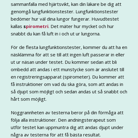
sammanfalla med hjärtsvikt, kan din läkare be dig att
genomgå lungfunktionstester. Lungfunktionstester
bedömer hur väl dina lungor fungerar. Huvudtestet
kallas
s
pirometri
. Det mäter hur mycket och hur
snabbt du kan få luft in i och ut ur lungorna.
För de flesta lungfunktionstester, kommer du att ha en
näsklämma för att se till att ingen luft passerar in eller
ut ur näsan under testet. Du kommer sedan att bli
ombedd att andas i ett munstycke som är anslutet till
en registreringsapparat (spirometer). Du kommer att
få instruktioner om vad du ska göra, som att andas in
så djupt som möjligt och sedan andas ut så snabbt och
hårt som möjligt.
Noggrannheten av testerna beror på din förmåga att
följa alla instruktioner. Den andningsterapeut som
utför testet kan uppmuntra dig att andas djupt under
några av testerna för att få bästa resultat.