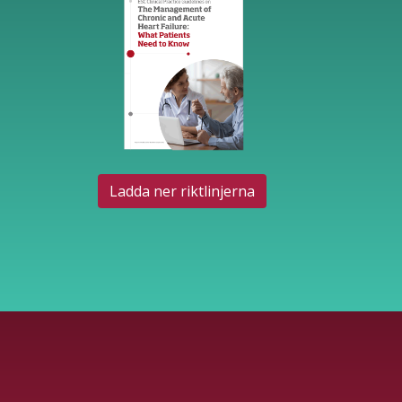
Ladda ner riktlinjerna