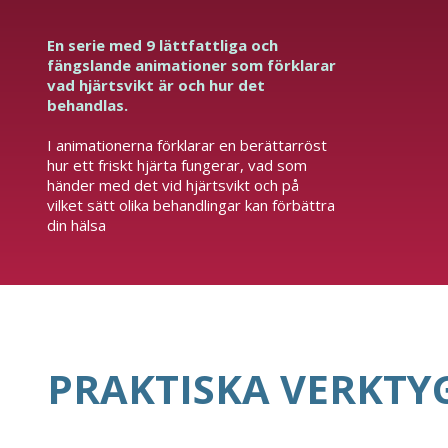
En serie med 9 lättfattliga och
fängslande animationer som förklarar
vad hjärtsvikt är och hur det
behandlas.
I animationerna förklarar en berättarröst
hur ett friskt hjärta fungerar, vad som
händer med det vid hjärtsvikt och på
vilket sätt olika behandlingar kan förbättra
din hälsa
PRAKTISKA VERKTY