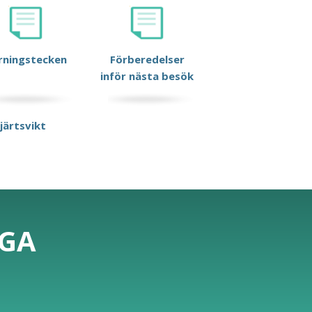
rningstecken
Förberedelser
inför nästa besök
hjärtsvikt
IGA