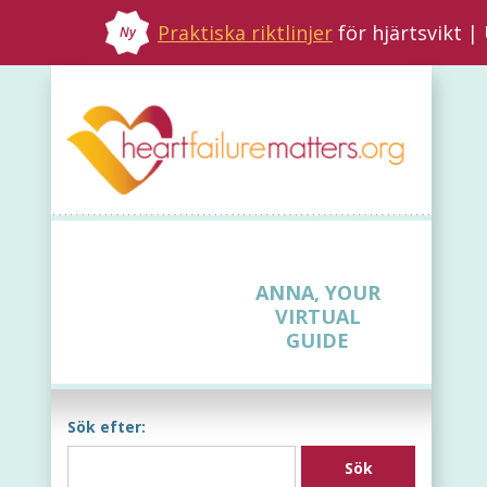
Praktiska riktlinjer
för hjärtsvikt 
Ny
ANNA, YOUR
VIRTUAL
GUIDE
Sök efter: