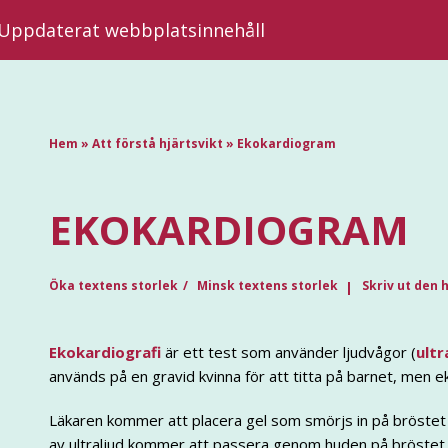
| Uppdaterat webbplatsinnehåll
Hem
»
Att förstå hjärtsvikt
»
Ekokardiogram
EKOKARDIOGRAM
Öka textens storlek
Minsk textens storlek
Skriv ut den 
Ekokardiografi
är ett test som använder ljudvågor (
ultr
används på en gravid kvinna för att titta på barnet, men ek
Läkaren kommer att placera gel som smörjs in på bröstet 
av ultraljud kommer att passera genom huden på bröstet. 