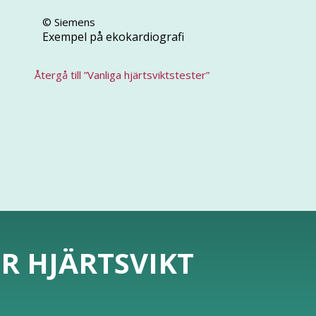
© Siemens
Exempel på ekokardiografi
Återgå till ”Vanliga hjärtsviktstester”
ÖR HJÄRTSVIKT