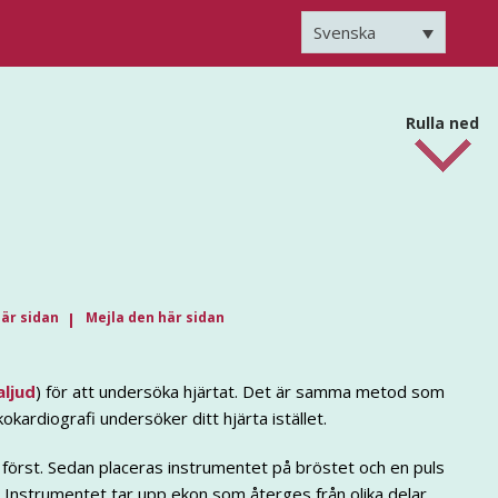
Svenska
Rulla ned
här sidan
Mejla den här sidan
aljud
) för att undersöka hjärtat. Det är samma metod som
okardiografi undersöker ditt hjärta istället.
först. Sedan placeras instrumentet på bröstet och en puls
Instrumentet tar upp ekon som återges från olika delar