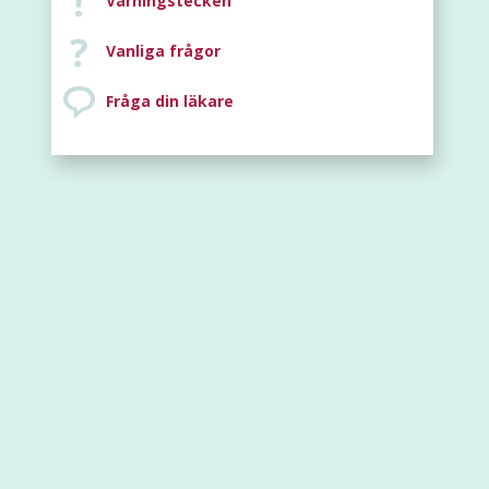
Varningstecken
Vanliga frågor
Fråga din läkare