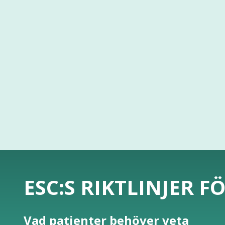
ESC:S RIKTLINJER F
Vad patienter behöver veta