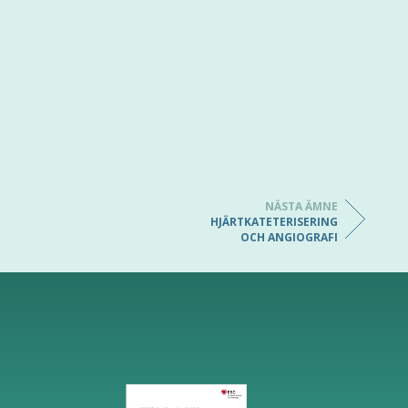
NÄSTA ÄMNE
HJÄRTKATETERISERING
OCH ANGIOGRAFI