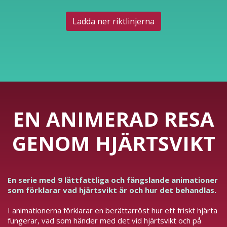
Ladda ner riktlinjerna
EN ANIMERAD RESA
GENOM HJÄRTSVIKT
En serie med 9 lättfattliga och fängslande animationer
som förklarar vad hjärtsvikt är och hur det behandlas.
I animationerna förklarar en berättarröst hur ett friskt hjärta
fungerar, vad som händer med det vid hjärtsvikt och på