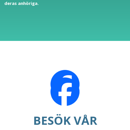
deras anhöriga.
BESÖK VÅR