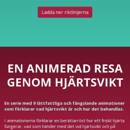
Ladda ner riktlinjerna
EN ANIMERAD RESA
GENOM HJÄRTSVIKT
En serie med 9 lättfattliga och fängslande animationer
som förklarar vad hjärtsvikt är och hur det behandlas.
I animationerna förklarar en berättarröst hur ett friskt hjärta
fungerar, vad som händer med det vid hjärtsvikt och på