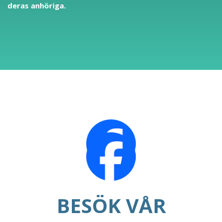
deras anhöriga.
BESÖK VÅR