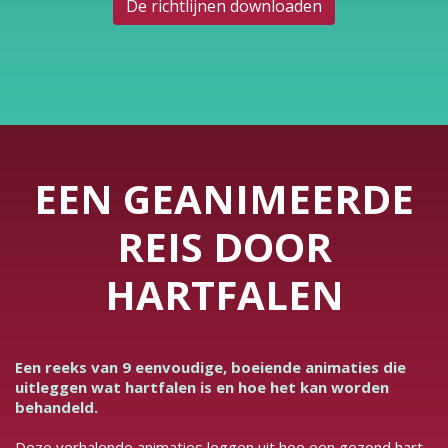
De richtlijnen downloaden
EEN GEANIMEERDE
REIS DOOR
HARTFALEN
Een reeks van 9 eenvoudige, boeiende animaties die
uitleggen wat hartfalen is en hoe het kan worden
behandeld.
Deze verhalende animaties leggen uit hoe een gezond hart