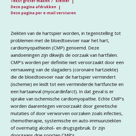
Tekst groter maken
kleiner
Deze pagina afdrukken
Deze pagina per e-mail versturen
Ziekten van de hartspier worden, in tegenstelling tot
problemen met de bloedtoevoer naar het hart,
cardiomyopathieën (CMP) genoemd. Deze
aandoeningen zijn dikwijls de oorzaak van hartfalen.
CMP’s worden per definitie niet veroorzaakt door een
vernauwing van de slagaders (coronaire hartziekte)
die de bloedtoevoer naar de hartspier vermindert
(ischemie) en leidt tot een verminderde hartfunctie en
een hartaanval (myocardinfarct). In dat geval is er
sprake van ischemische cardiomyopathie. Echte CMP’s
worden daarentegen veroorzaakt door genetische
mutaties of door verworven oorzaken zoals infecties,
chemotherapie, systemische en auto-immuunziekten
of overmatig alcohol- en drugsgebruik. Er zijn
doorgaans drie soorten CMP’s.