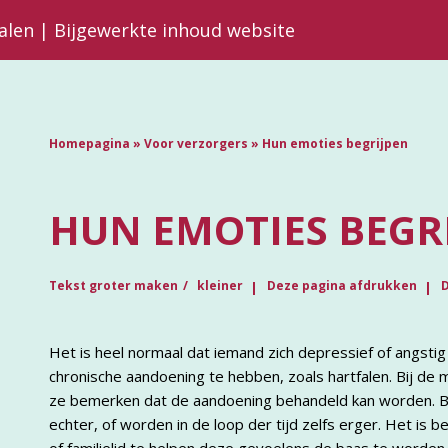
falen | Bijgewerkte inhoud website
Homepagina
»
Voor verzorgers
»
Hun emoties begrijpen
HUN EMOTIES BEGR
Tekst groter maken
kleiner
Deze pagina afdrukken
D
Het is heel normaal dat iemand zich depressief of angstig 
chronische aandoening te hebben, zoals hartfalen. Bij d
ze bemerken dat de aandoening behandeld kan worden. B
echter, of worden in de loop der tijd zelfs erger. Het is 