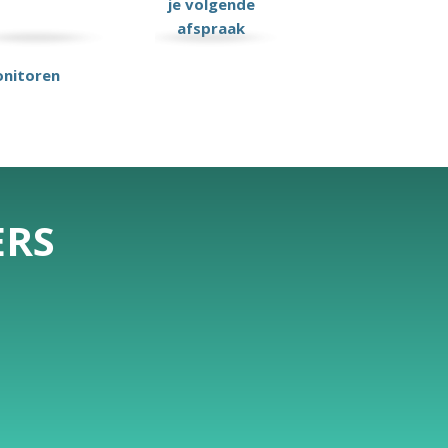
je volgende
afspraak
onitoren
ERS