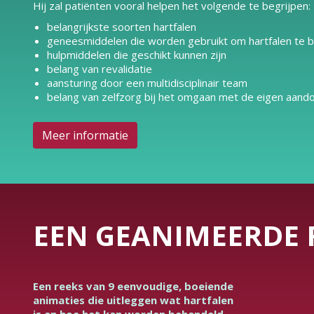
Hij zal patiënten vooral helpen het volgende te begrijpen:
belangrijkste soorten hartfalen
geneesmiddelen die worden gebruikt om hartfalen te 
hulpmiddelen die geschikt kunnen zijn
belang van revalidatie
aansturing door een multidisciplinair team
belang van zelfzorg bij het omgaan met de eigen aand
Meer informatie
EEN GEANIMEERDE 
Een reeks van 9 eenvoudige, boeiende
animaties die uitleggen wat hartfalen