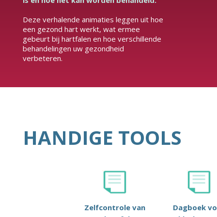
is en hoe het kan worden behandeld.
Deze verhalende animaties leggen uit hoe
een gezond hart werkt, wat ermee
gebeurt bij hartfalen en hoe verschillende
behandelingen uw gezondheid
verbeteren.
HANDIGE TOOLS
Zelfcontrole van
Dagboek vo