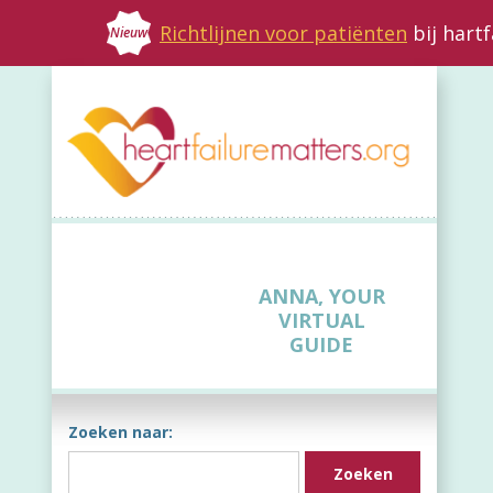
Richtlijnen voor patiënten
bij hart
Nieuw
ANNA, YOUR
VIRTUAL
GUIDE
Zoeken naar: