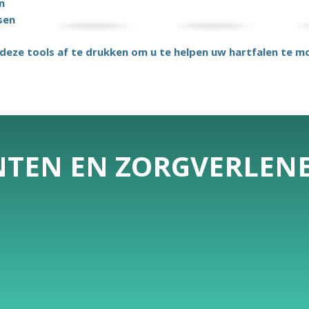
n
sen
 deze tools af te drukken om u te helpen uw hartfalen te m
ËNTEN EN ZORGVERLEN