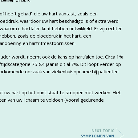
 benen of buik.
of heeft gehad) die uw hart aantast, zoals een
loeddruk, waardoor uw hart beschadigd is of extra werd
aarom u hartfalen kunt hebben ontwikkeld. Er zijn echter
ebben, zoals de bloeddruk in het hart, een
andoening en hartritmestoornissen.
 ouder wordt, neemt ook de kans op hartfalen toe. Circa 1%
tijdscategorie 75-84 jaar is dit al 7%. Dit loopt verder op
oorkomende oorzaak van ziekenhuisopname bij patiënten
at uw hart op het punt staat te stoppen met werken. Het
ten van uw lichaam te voldoen (vooral gedurende
NEXT TOPIC
SYMPTOMEN VAN