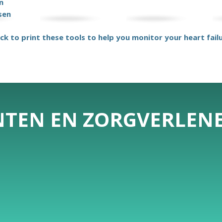
n
sen
ick to print these tools to help you monitor your heart fail
ËNTEN EN ZORGVERLEN