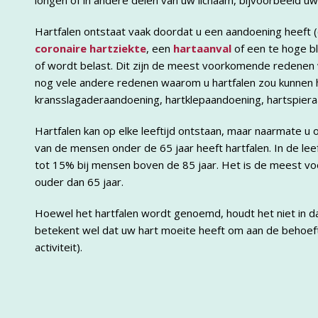
longen of in andere delen van uw lichaam, bijvoorbeeld uw
Hartfalen ontstaat vaak doordat u een aandoening heeft (
coronaire hartziekte
, een
hartaanval
of een te hoge b
of wordt belast. Dit zijn de meest voorkomende redenen w
nog vele andere redenen waarom u hartfalen zou kunnen h
kransslagaderaandoening, hartklepaandoening, hartspiera
Hartfalen kan op elke leeftijd ontstaan, maar naarmate u
van de mensen onder de 65 jaar heeft hartfalen. In de leef
tot 15% bij mensen boven de 85 jaar. Het is de meest v
ouder dan 65 jaar.
Hoewel het hartfalen wordt genoemd, houdt het niet in d
betekent wel dat uw hart moeite heeft om aan de behoef
activiteit).