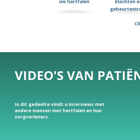
uw hartfalen
klachten e
gebeurtenis
Cl
VIDEO'S VAN PATI
In dit gedeelte vindt u interviews met
andere mensen met hartfalen en hun
zorgverleners.