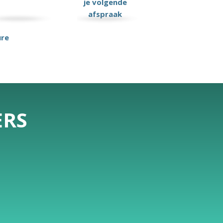
je volgende
afspraak
ure
ERS