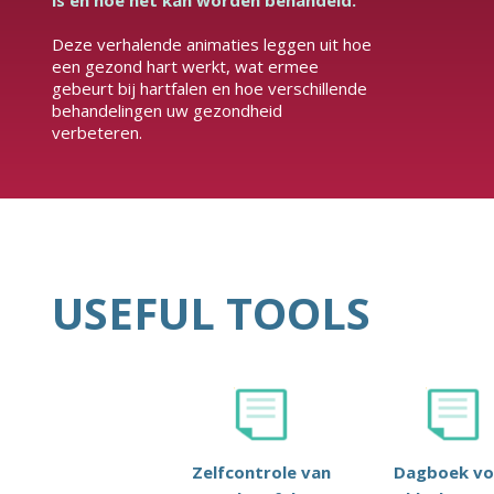
is en hoe het kan worden behandeld.
Deze verhalende animaties leggen uit hoe
een gezond hart werkt, wat ermee
gebeurt bij hartfalen en hoe verschillende
behandelingen uw gezondheid
verbeteren.
USEFUL TOOLS
Zelfcontrole van
Dagboek vo