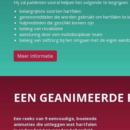
Hij zal patiënten vooral helpen het volgende te begrijpen:
belangrijkste soorten hartfalen
geneesmiddelen die worden gebruikt om hartfalen te 
hulpmiddelen die geschikt kunnen zijn
belang van revalidatie
aansturing door een multidisciplinair team
belang van zelfzorg bij het omgaan met de eigen aand
Meer informatie
EEN GEANIMEERDE 
Een reeks van 9 eenvoudige, boeiende
animaties die uitleggen wat hartfalen