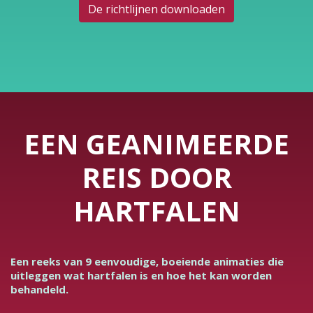
De richtlijnen downloaden
EEN GEANIMEERDE
REIS DOOR
HARTFALEN
Een reeks van 9 eenvoudige, boeiende animaties die
uitleggen wat hartfalen is en hoe het kan worden
behandeld.