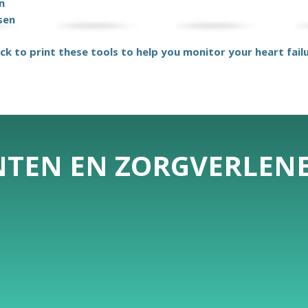
n
sen
ick to print these tools to help you monitor your heart fail
ËNTEN EN ZORGVERLEN