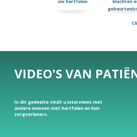
uw hartfalen
klachten e
gebeurtenis
Cl
VIDEO'S VAN PATI
In dit gedeelte vindt u interviews met
andere mensen met hartfalen en hun
zorgverleners.