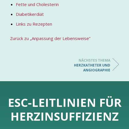
Fette und Cholesterin
Diabetikerdiät
Links zu Rezepten
Zurück zu „Anpassung der Lebensweise”
NÄCHSTES THEMA
HERZKATHETER UND
ANGIOGRAPHIE
ESC-LEITLINIEN FÜR
HERZINSUFFIZIENZ