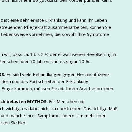
 Blut nicht mehr so gut durch den Körper pumpen kann,
nz ist eine sehr ernste Erkrankung und kann Ihr Leben
betreuenden Pflegekraft zusammenarbeiten, können Sie
er Lebensweise vornehmen, die sowohl Ihre Symptome
en wir, dass ca. 1 bis 2 % der erwachsenen Bevölkerung in
 Menschen über 70 Jahren sind es sogar 10 %.
S:
Es sind viele Behandlungen gegen Herzinsuffizienz
lindern und das Fortschreiten der Erkrankung
n Frage kommen, müssen Sie mit Ihrem Arzt besprechen.
lich belasten
MYTHOS:
Für Menschen mit
ch wichtig, es dabei nicht zu übertreiben. Das richtige Maß
en und manche Ihrer Symptome lindern. Um mehr über
cken Sie hier .