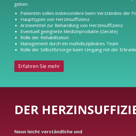
geben.
Patienten sollen insbesondere beim Verständnis der F
Haupttypen von Herzinsuffizienz
Arzneimittel zur Behandlung von Herzinsuffizienz
Eventuell geeignete Medizinprodukte (Geräte)
Rolle der Rehabilitation
Management durch ein multidisziplinäres Team
Rolle der Selbstfürsorge beim Umgang mit der Erkran
Erfahren Sie mehr
DER HERZINSUFFIZIE
Neun leicht verständliche und