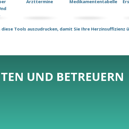
ber
Arzttermine
Medikamententabelle
Er
Und
e
um diese Tools auszudrucken, damit Sie Ihre Herzinsuffizien
NTEN UND BETREUERN