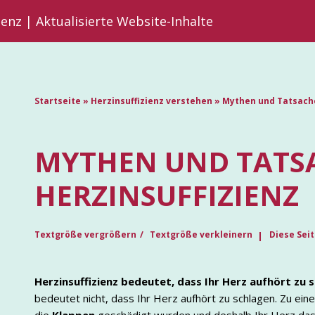
ienz | Aktualisierte Website-Inhalte
Startseite
»
Herzinsuffizienz verstehen
»
Mythen und Tatsache
MYTHEN UND TATS
HERZINSUFFIZIENZ
Textgröße vergrößern
Textgröße verkleinern
Diese Sei
Herzinsuffizienz bedeutet, dass Ihr Herz aufhört zu 
bedeutet nicht, dass Ihr Herz aufhört zu schlagen. Zu ei