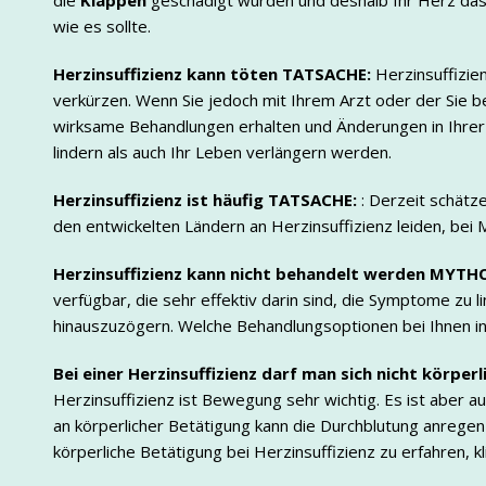
die
Klappen
geschädigt wurden und deshalb Ihr Herz das
wie es sollte.
Herzinsuffizienz kann töten
TATSACHE:
Herzinsuffizie
verkürzen. Wenn Sie jedoch mit Ihrem Arzt oder der Sie 
wirksame Behandlungen erhalten und Änderungen in Ihr
lindern als auch Ihr Leben verlängern werden.
Herzinsuffizienz ist häufig
TATSACHE:
: Derzeit schätz
den entwickelten Ländern an Herzinsuffizienz leiden, bei
Herzinsuffizienz kann nicht behandelt werden
MYTHO
verfügbar, die sehr effektiv darin sind, die Symptome zu 
hinauszuzögern. Welche Behandlungsoptionen bei Ihnen i
Bei einer Herzinsuffizienz darf man sich nicht körper
Herzinsuffizienz ist Bewegung sehr wichtig. Es ist aber au
an körperlicher Betätigung kann die Durchblutung anreg
körperliche Betätigung bei Herzinsuffizienz zu erfahren, kli