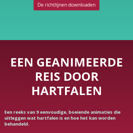
De richtlijnen downloaden
EEN GEANIMEERDE
REIS DOOR
HARTFALEN
Een reeks van 9 eenvoudige, boeiende animaties die
uitleggen wat hartfalen is en hoe het kan worden
behandeld.