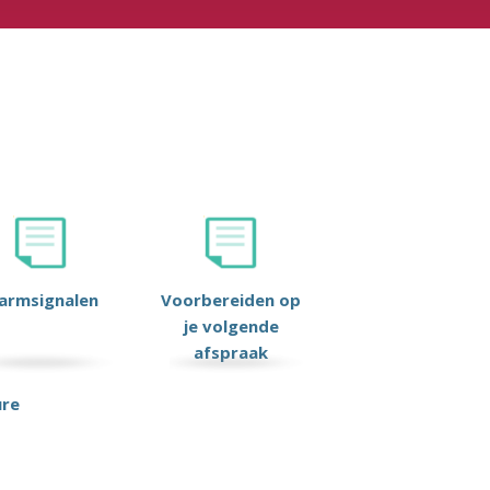
larmsignalen
Voorbereiden op
je volgende
afspraak
ure