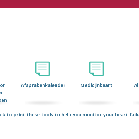
or
Afsprakenkalender
Medicijnkaart
A
n
sen
ick to print these tools to help you monitor your heart fail