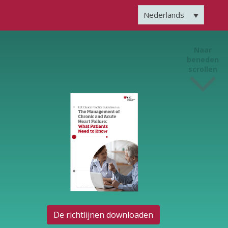
Nederlands
Naar
beneden
scrollen
De richtlijnen downloaden