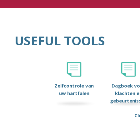
USEFUL TOOLS
Zelfcontrole van
Dagboek vo
uw hartfalen
klachten e
gebeurtenis
Cl