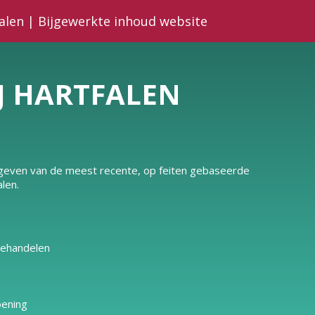
falen | Bijgewerkte inhoud website
IJ HARTFALEN
e geven van de meest recente, op feiten gebaseerde
len.
behandelen
oening