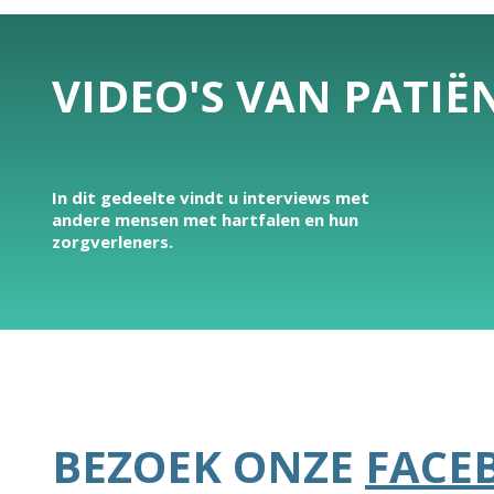
VIDEO'S VAN PATI
In dit gedeelte vindt u interviews met
andere mensen met hartfalen en hun
zorgverleners.
BEZOEK ONZE
FACE