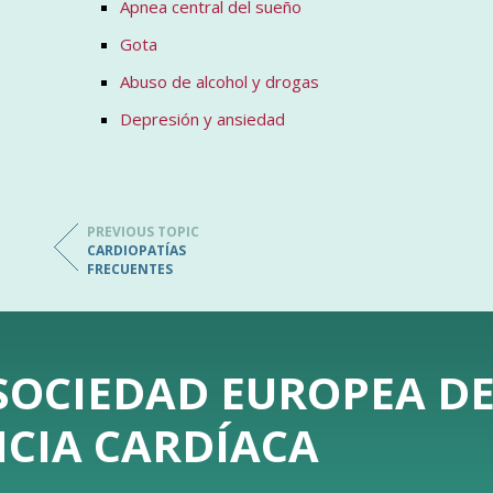
Apnea central del sueño
Gota
Abuso de alcohol y drogas
Depresión y ansiedad
PREVIOUS TOPIC
CARDIOPATÍAS
FRECUENTES
 SOCIEDAD EUROPEA D
NCIA CARDÍACA