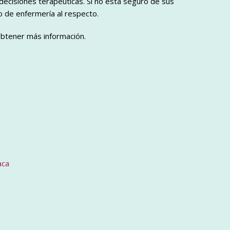
decisiones terapéuticas. Si no está seguro de sus
 de enfermería al respecto.
 obtener más información.
aca