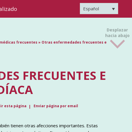
alizado
Español
Desplazar
hacia abajo
s médicas frecuentes
»
Otras enfermedades frecuentes e
ES FRECUENTES E
DÍACA
ir esta página
Enviar página por email
ambién tienen otras afecciones importantes. Estas