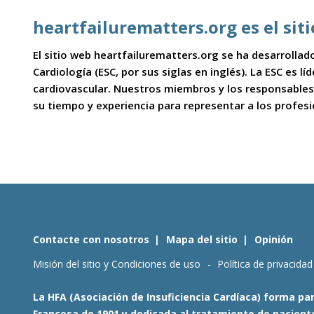
heartfailurematters.org es el sit
El sitio web heartfailurematters.org se ha desarrollado
Cardiología (ESC, por sus siglas en inglés). La ESC es l
cardiovascular. Nuestros miembros y los responsables
su tiempo y experiencia para representar a los profes
Contacte con nosotros
Mapa del sitio
Opinión
Misión del sitio y Condiciones de uso
Política de privacidad
La HFA (Asociación de Insuficiencia Cardíaca) forma par
Francesa de 1901 y dedicada al tratamiento de pacientes