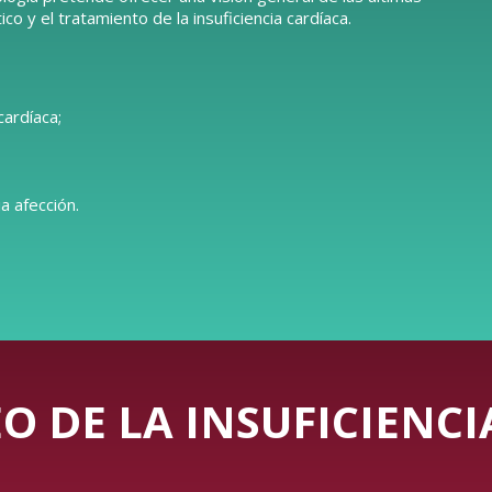
o y el tratamiento de la insuficiencia cardíaca.
cardíaca;
a afección.
O DE LA INSUFICIENC