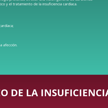
o y el tratamiento de la insuficiencia cardíaca.
cardíaca;
a afección.
O DE LA INSUFICIENC