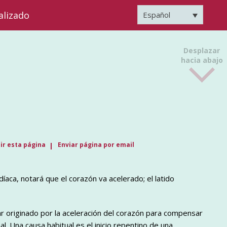
alizado
Español
Desplazar
hacia abajo
ir esta página
Enviar página por email
díaca, notará que el corazón va acelerado; el latido
lar originado por la aceleración del corazón para compensar
 Una causa habitual es el inicio repentino de una