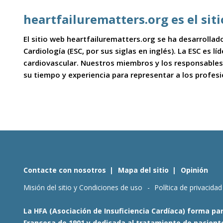
heartfailurematters.org es el sit
El sitio web heartfailurematters.org se ha desarrollado
Cardiología (ESC, por sus siglas en inglés). La ESC es l
cardiovascular. Nuestros miembros y los responsables
su tiempo y experiencia para representar a los profes
Contacte con nosotros
Mapa del sitio
Opinión
Misión del sitio y Condiciones de uso
Política de privacidad
La HFA (Asociación de Insuficiencia Cardíaca) forma par
Francesa de 1901 y dedicada al tratamiento de pacientes