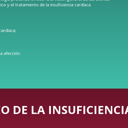
o y el tratamiento de la insuficiencia cardíaca.
cardíaca;
a afección.
O DE LA INSUFICIENC