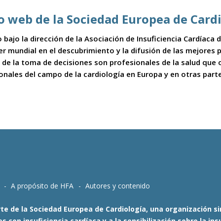
io web de la Sociedad Europea de Card
 bajo la dirección de la Asociación de Insuficiencia Cardíaca
íder mundial en el descubrimiento y la difusión de las mejores
 de la toma de decisiones son profesionales de la salud que
ionales del campo de la cardiología en Europa y en otras part
A propósito de HFA
Autores y contenido
te de la Sociedad Europea de Cardiología, una organización sin
 con insuficiencia cardíaca y a la sensibilización sobre la i