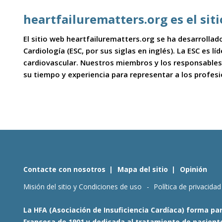
heartfailurematters.org es el sit
El sitio web heartfailurematters.org se ha desarrollado
Cardiología (ESC, por sus siglas en inglés). La ESC es l
cardiovascular. Nuestros miembros y los responsables
su tiempo y experiencia para representar a los profes
Contacte con nosotros
Mapa del sitio
Opinión
Misión del sitio y Condiciones de uso
Política de privacidad
La HFA (Asociación de Insuficiencia Cardíaca) forma par
Francesa de 1901 y dedicada al tratamiento de pacientes