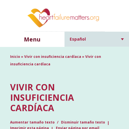
Menu
Español
Inicio
»
Vivir con insuficiencia cardíaca
»
Vivir con
insuficiencia cardíaca
VIVIR CON
INSUFICIENCIA
CARDÍACA
Aumentar tamaño texto
Disminuir tamaño texto
Imprimir esta página
Enviar página por email