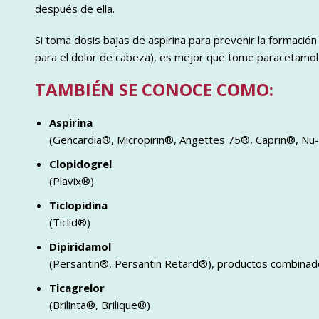
después de ella.
Si toma dosis bajas de aspirina para prevenir la formació
para el dolor de cabeza), es mejor que tome paracetamol e
TAMBIÉN SE CONOCE COMO:
Aspirina
(Gencardia®, Micropirin®, Angettes 75®, Caprin®, Nu-
Clopidogrel
(Plavix®)
Ticlopidina
(Ticlid®)
Dipiridamol
(Persantin®, Persantin Retard®), productos combinad
Ticagrelor
(Brilinta®, Brilique®)