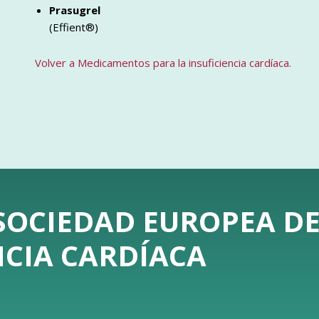
Prasugrel
(Effient®)
Volver a Medicamentos para la insuficiencia cardíaca.
 SOCIEDAD EUROPEA D
NCIA CARDÍACA