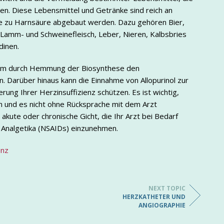
ken. Diese Lebensmittel und Getränke sind reich an
die zu Harnsäure abgebaut werden. Dazu gehören Bier,
h, Lamm- und Schweinefleisch, Leber, Nieren, Kalbsbries
dinen.
 um durch Hemmung der Biosynthese den
. Darüber hinaus kann die Einnahme von Allopurinol zur
ung Ihrer Herzinsuffizienz schützen. Es ist wichtig,
n und es nicht ohne Rücksprache mit dem Arzt
ute oder chronische Gicht, die Ihr Arzt bei Bedarf
n Analgetika (NSAIDs) einzunehmen.
enz
NEXT TOPIC
HERZKATHETER UND
ANGIOGRAPHIE