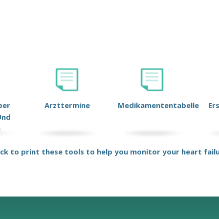
ber
Arzttermine
Medikamententabelle
Er
Und
e
ick to print these tools to help you monitor your heart fail