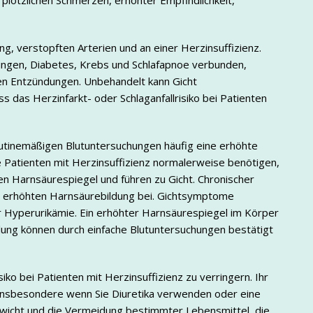
u plötzlichen Schmerzen, erhöhter Empfindlichkeit,
g, verstopften Arterien und an einer Herzinsuffizienz.
kungen, Diabetes, Krebs und Schlafapnoe verbunden,
en Entzündungen. Unbehandelt kann Gicht
das Herzinfarkt- oder Schlaganfallrisiko bei Patienten
routinemäßigen Blutuntersuchungen häufig eine erhöhte
ie Patienten mit Herzinsuffizienz normalerweise benötigen,
en Harnsäurespiegel und führen zu Gicht. Chronischer
ner erhöhten Harnsäurebildung bei. Gichtsymptome
er Hyperurikämie. Ein erhöhter Harnsäurespiegel im Körper
lung können durch einfache Blutuntersuchungen bestätigt
iko bei Patienten mit Herzinsuffizienz zu verringern. Ihr
 insbesondere wenn Sie Diuretika verwenden oder eine
wicht und die Vermeidung bestimmter Lebensmittel, die