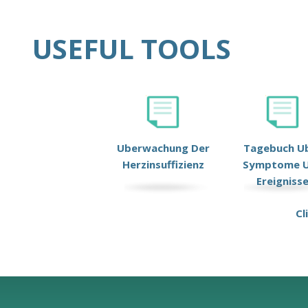
USEFUL TOOLS
Uberwachung Der
Tagebuch U
Herzinsuffizienz
Symptome 
Ereigniss
Cl