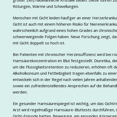
großer Zeh) nadelähnliche Kristalle bilden. Diese führen z
Rötungen, Wärme und Schwellungen.
Menschen mit Gicht leiden häufiger an einer Herzerkrankun
Gicht ist auch mit einem höheren Risiko für Nierenerkran
wahrscheinlich aufgrund eines hohen Grades an chronisch
schwerwiegende Folgen haben. Neue Forschung zeigt, dass 
mit Gicht doppelt so hoch ist.
Bei Patienten mit chronischer Herzinsuffizienz wird bei 
Harnsäurekonzentration im Blut festgestellt. Diuretika, d
um die Flüssigkeitsretention zu reduzieren, erhöhen oft d
Alkoholkonsum und Fettleibigkeit tragen ebenfalls zu ei
entwickeln sich in der Regel nach vielen Jahren anhaltend
sowie ein zufriedenstellendes Ansprechen auf die Behand
werden.
Ein gesunder Harnsäurespiegel ist wichtig, um das Gichtris
Arzt wird regelmäßige Harnsäure-Bluttests durchführen,
Gicht-Episode hatten. Bewegung, ein gesundes Körperge