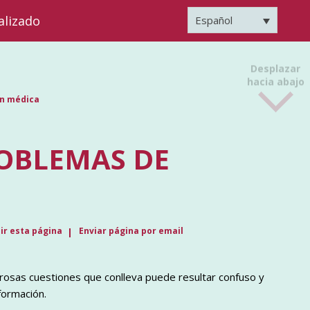
alizado
Español
Desplazar
hacia abajo
ón médica
OBLEMAS DE
ir esta página
Enviar página por email
rosas cuestiones que conlleva puede resultar confuso y
formación.