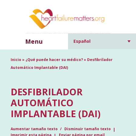
Menu
Español
Inicio
»
¿Qué puede hacer su médico?
»
Desfibrilador
Automático Implantable (DAI)
DESFIBRILADOR
AUTOMÁTICO
IMPLANTABLE (DAI)
Aumentar tamaño texto
Disminuir tamaño texto
Imprimir esta página
Enviar página por email