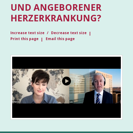
UND ANGEBORENER
HERZERKRANKUNG?
Increase text size
Decrease text size
Print this page
Email this page