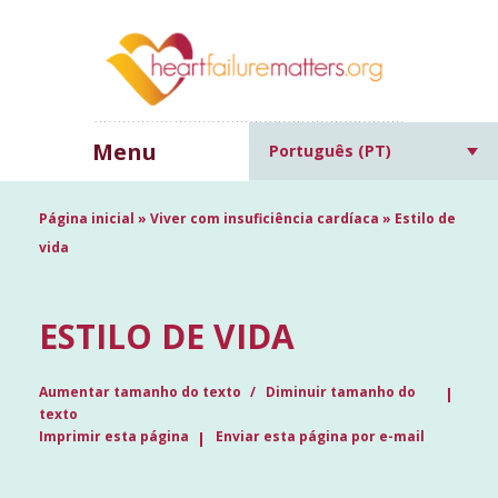
Menu
Português (PT)
Página inicial
»
Viver com insuficiência cardíaca
»
Estilo de
vida
ESTILO DE VIDA
Aumentar tamanho do texto
Diminuir tamanho do
texto
Imprimir esta página
Enviar esta página por e-mail