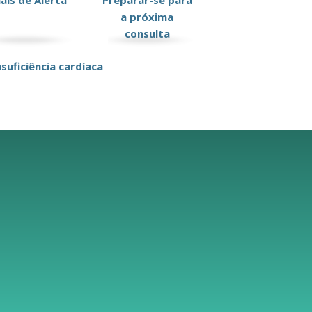
nais de Alerta
Preparar-se para
a próxima
consulta
suficiência cardíaca