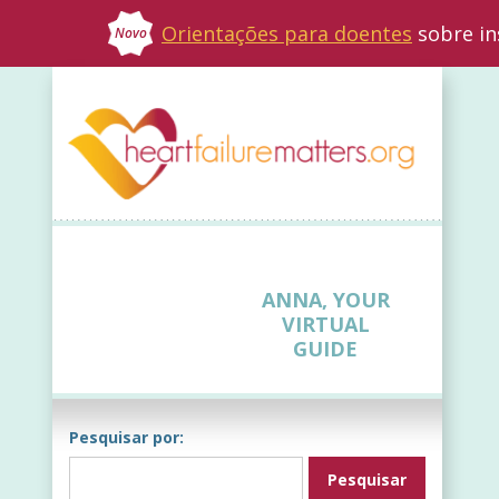
Orientações para doentes
sobre in
Novo
ANNA, YOUR
VIRTUAL
GUIDE
Pesquisar por: