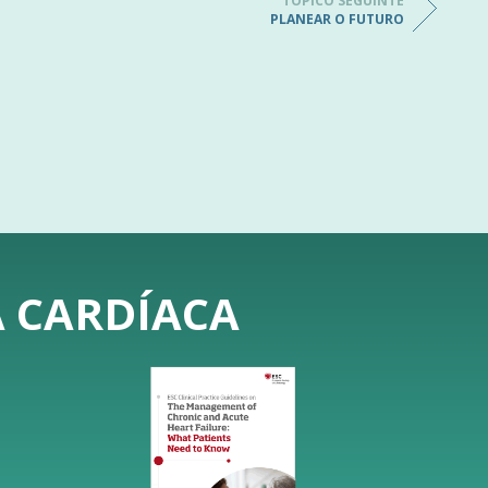
TÓPICO SEGUINTE
PLANEAR O FUTURO
A CARDÍACA