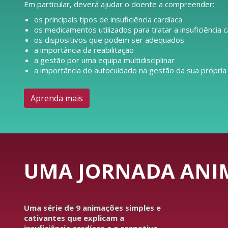
Em particular, deverá ajudar o doente a compreender:
os principais tipos de insuficiência cardíaca
os medicamentos utilizados para tratar a insuficiência c
os dispositivos que podem ser adequados
a importância da reabilitação
a gestão por uma equipa multidisciplinar
a importância do autocuidado na gestão da sua própria
Aprenda mais
UMA JORNADA ANIM
Uma série de 9 animações simples e
cativantes que explicam a