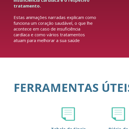
insuficiência cardíaca e o respetivo
tratamento.
Estas animações narradas explicam como
funciona um coração saudável, o que lhe
acontece em caso de insuficiência
cardíaca e como vários tratamentos
atuam para melhorar a sua saúde
FERRAMENTAS ÚTEI