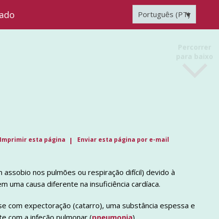
zado
Português (PT)
Percorrer
para baixo
Imprimir esta página
Enviar esta página por e-mail
 assobio nos pulmões ou respiração difícil) devido à
em uma causa diferente na insuficiência cardíaca.
sse com expectoração (catarro), uma substância espessa e
e com a infeção pulmonar (
pneumonia
).