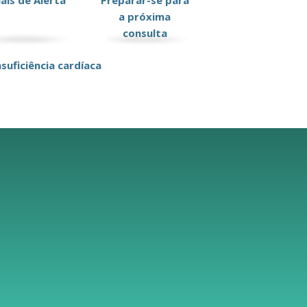
nais de Alerta
Preparar-se para
a próxima
consulta
suficiência cardíaca