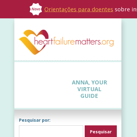
Orientações para doentes
sobre in
Novo
ANNA, YOUR
VIRTUAL
GUIDE
Pesquisar por: