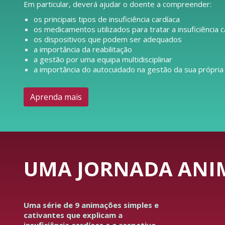
Em particular, deverá ajudar o doente a compreender:
os principais tipos de insuficiência cardíaca
os medicamentos utilizados para tratar a insuficiência c
os dispositivos que podem ser adequados
a importância da reabilitação
a gestão por uma equipa multidisciplinar
a importância do autocuidado na gestão da sua própria
Aprenda mais
UMA JORNADA ANIM
Uma série de 9 animações simples e
cativantes que explicam a