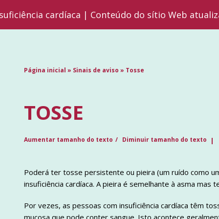
suficiência cardíaca | Conteúdo do sítio Web atuali
Página inicial
»
Sinais de aviso
»
Tosse
TOSSE
Aumentar tamanho do texto
Diminuir tamanho do texto
Poderá ter tosse persistente ou pieira (um ruído como um
insuficiência cardíaca. A pieira é semelhante à asma mas t
Por vezes, as pessoas com insuficiência cardíaca têm to
mucosa que pode conter sangue. Isto acontece geralment