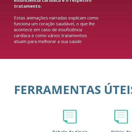
insuficiência cardíaca e o respetivo
tratamento.
Estas animações narradas explicam como
funciona um coração saudável, o que lhe
acontece em caso de insuficiência
cardíaca e como vários tratamentos
atuam para melhorar a sua saúde
FERRAMENTAS ÚTEI