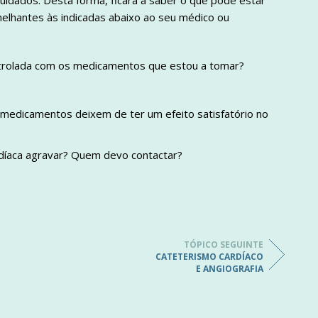
uidados. Desta forma, ficará a saber o que pode estar
elhantes às indicadas abaixo ao seu médico ou
controlada com os medicamentos que estou a tomar?
 medicamentos deixem de ter um efeito satisfatório no
rdíaca agravar? Quem devo contactar?
TÓPICO SEGUINTE
CATETERISMO CARDÍACO
E ANGIOGRAFIA