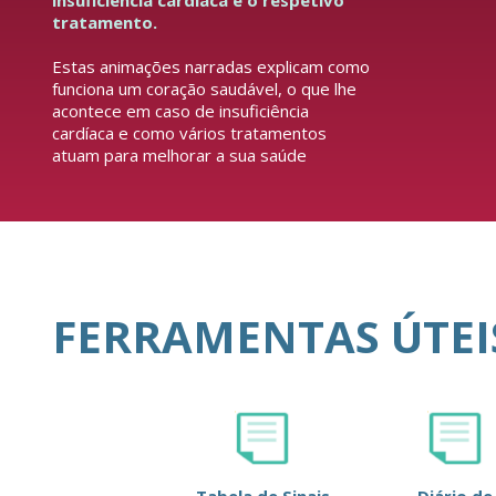
insuficiência cardíaca e o respetivo
tratamento.
Estas animações narradas explicam como
funciona um coração saudável, o que lhe
acontece em caso de insuficiência
cardíaca e como vários tratamentos
atuam para melhorar a sua saúde
FERRAMENTAS ÚTEI