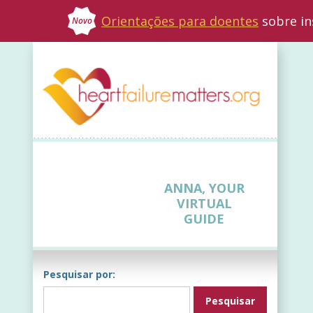
Orientações para doentes
sobre in
Novo
ANNA, YOUR
VIRTUAL
GUIDE
Pesquisar por: