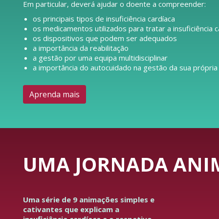
Em particular, deverá ajudar o doente a compreender:
os principais tipos de insuficiência cardíaca
os medicamentos utilizados para tratar a insuficiência c
os dispositivos que podem ser adequados
a importância da reabilitação
a gestão por uma equipa multidisciplinar
a importância do autocuidado na gestão da sua própria
Aprenda mais
UMA JORNADA ANIM
Uma série de 9 animações simples e
cativantes que explicam a