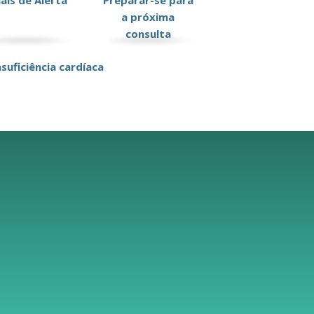
nais de Alerta
Preparar-se para
a próxima
consulta
suficiência cardíaca