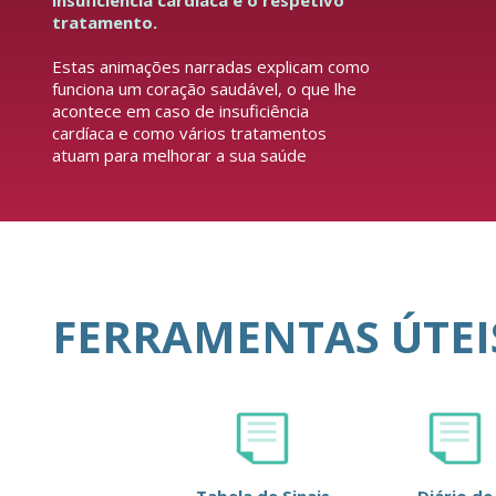
insuficiência cardíaca e o respetivo
tratamento.
Estas animações narradas explicam como
funciona um coração saudável, o que lhe
acontece em caso de insuficiência
cardíaca e como vários tratamentos
atuam para melhorar a sua saúde
FERRAMENTAS ÚTEI