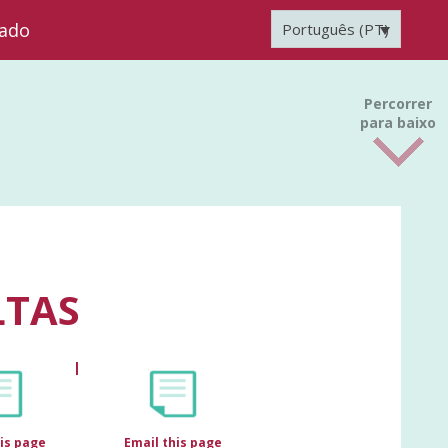
zado
Português (PT)
Percorrer
para baixo
LTAS
his page
Email this page