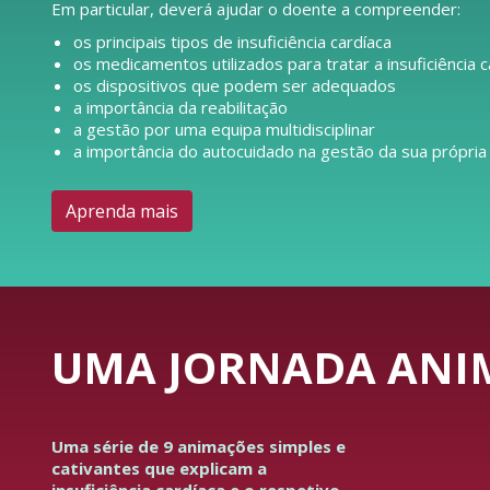
Em particular, deverá ajudar o doente a compreender:
os principais tipos de insuficiência cardíaca
os medicamentos utilizados para tratar a insuficiência c
os dispositivos que podem ser adequados
a importância da reabilitação
a gestão por uma equipa multidisciplinar
a importância do autocuidado na gestão da sua própria
Aprenda mais
UMA JORNADA ANIM
Uma série de 9 animações simples e
cativantes que explicam a