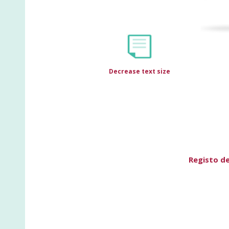
Decrease text size
Registo d