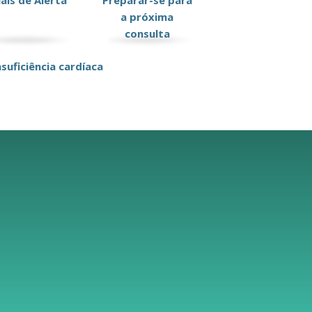
nais de Alerta
Preparar-se para
a próxima
consulta
suficiência cardíaca