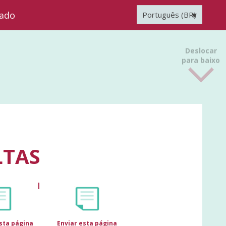
zado
Português (BR)
Deslocar
para baixo
LTAS
sta página
Enviar esta página