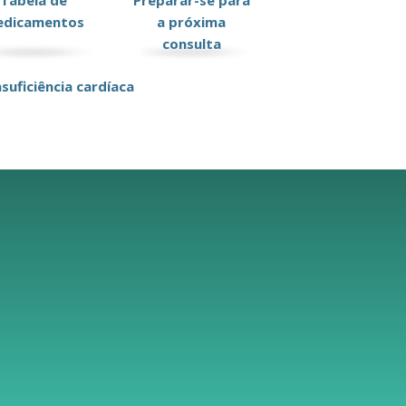
Tabela de
Preparar-se para
dicamentos
a próxima
consulta
suficiência cardíaca