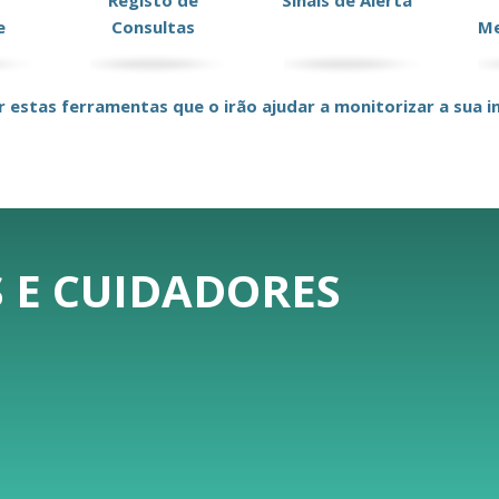
Registo de
Sinais de Alerta
e
Consultas
Me
r estas ferramentas que o irão ajudar a monitorizar a sua in
 E CUIDADORES