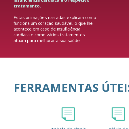
insuficiência cardíaca e o respetivo
tratamento.
Estas animações narradas explicam como
funciona um coração saudável, o que lhe
acontece em caso de insuficiência
cardíaca e como vários tratamentos
atuam para melhorar a sua saúde
FERRAMENTAS ÚTEI