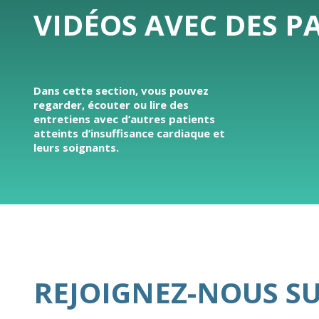
VIDÉOS AVEC DES P
Dans cette section, vous pouvez
regarder, écouter ou lire des
entretiens avec d’autres patients
atteints d’insuffisance cardiaque et
leurs soignants.
REJOIGNEZ-NOUS S