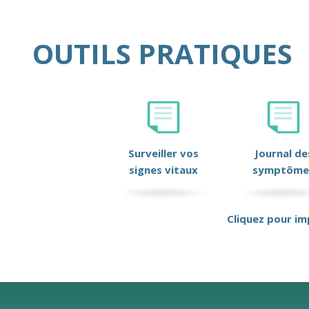
OUTILS PRATIQUES
Surveiller vos
Journal de
signes vitaux
symptôme
Cliquez pour im