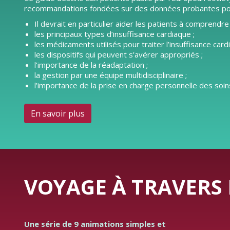
recommandations fondées sur des données probantes pour l
Il devrait en particulier aider les patients à comprendre 
les principaux types d’insuffisance cardiaque ;
les médicaments utilisés pour traiter l’insuffisance card
les dispositifs qui peuvent s’avérer appropriés ;
l’importance de la réadaptation ;
la gestion par une équipe multidisciplinaire ;
l’importance de la prise en charge personnelle des soins
En savoir plus
VOYAGE À TRAVERS 
Une série de 9 animations simples et