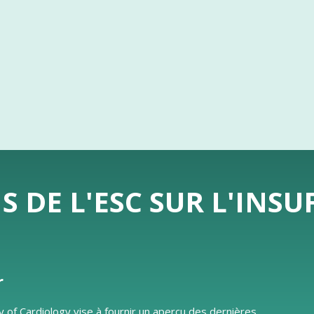
DE L'ESC SUR L'INSU
r
y of Cardiology vise à fournir un aperçu des dernières