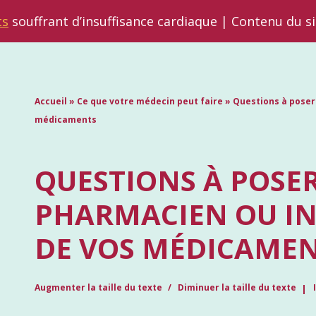
ts
souffrant d’insuffisance cardiaque | Contenu du s
Accueil
»
Ce que votre médecin peut faire
»
Questions à poser
médicaments
QUESTIONS À POSER
PHARMACIEN OU IN
DE VOS MÉDICAME
Augmenter la taille du texte
Diminuer la taille du texte