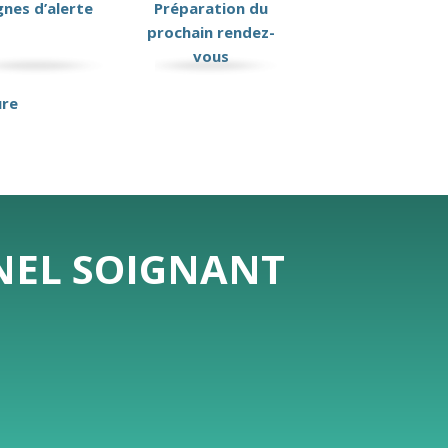
gnes d’alerte
Préparation du
prochain rendez-
vous
ure
NNEL SOIGNANT