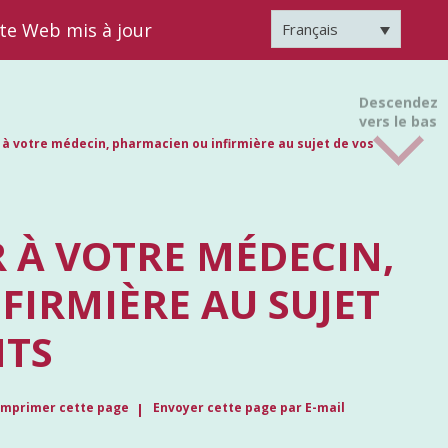
ite Web mis à jour
Français
Descendez
vers le bas
 à votre médecin, pharmacien ou infirmière au sujet de vos
 À VOTRE MÉDECIN,
FIRMIÈRE AU SUJET
NTS
Imprimer cette page
Envoyer cette page par E-mail