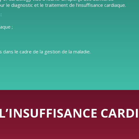
e diagnostic et le traitement de l’insuffisance cardiaque.
:
iaque ;
 dans le cadre de la gestion de la maladie.
L’INSUFFISANCE CARD