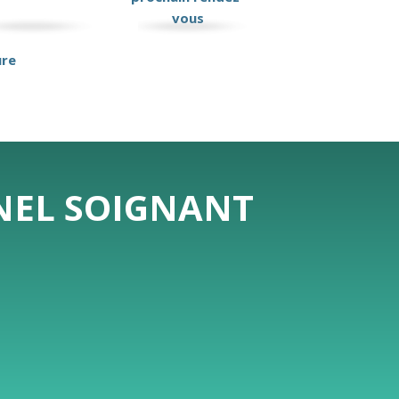
vous
ure
NNEL SOIGNANT