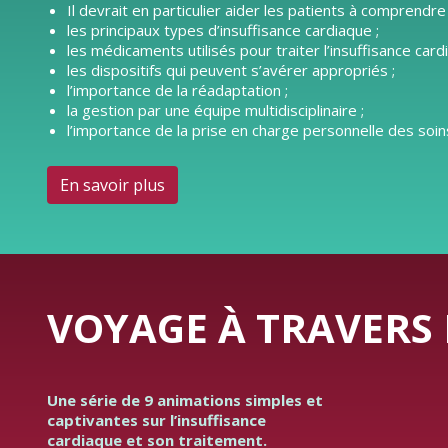
Il devrait en particulier aider les patients à comprendre 
les principaux types d’insuffisance cardiaque ;
les médicaments utilisés pour traiter l’insuffisance card
les dispositifs qui peuvent s’avérer appropriés ;
l’importance de la réadaptation ;
la gestion par une équipe multidisciplinaire ;
l’importance de la prise en charge personnelle des soins
En savoir plus
VOYAGE À TRAVERS 
Une série de 9 animations simples et
captivantes sur l’insuffisance
cardiaque et son traitement.