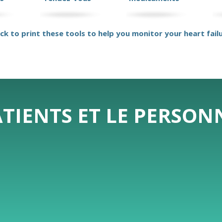
ick to print these tools to help you monitor your heart fail
ATIENTS ET LE PERSO