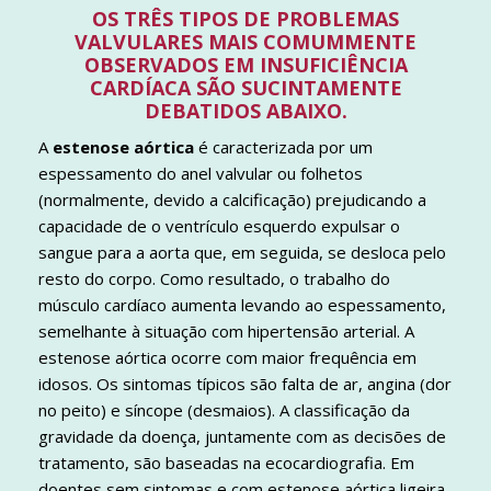
OS TRÊS TIPOS DE PROBLEMAS
VALVULARES MAIS COMUMMENTE
OBSERVADOS EM INSUFICIÊNCIA
CARDÍACA SÃO SUCINTAMENTE
DEBATIDOS ABAIXO.
A
estenose aórtica
é caracterizada por um
espessamento do anel valvular ou folhetos
(normalmente, devido a calcificação) prejudicando a
capacidade de o ventrículo esquerdo expulsar o
sangue para a aorta que, em seguida, se desloca pelo
resto do corpo. Como resultado, o trabalho do
músculo cardíaco aumenta levando ao espessamento,
semelhante à situação com hipertensão arterial. A
estenose aórtica ocorre com maior frequência em
idosos. Os sintomas típicos são falta de ar, angina (dor
no peito) e síncope (desmaios). A classificação da
gravidade da doença, juntamente com as decisões de
tratamento, são baseadas na ecocardiografia. Em
doentes sem sintomas e com estenose aórtica ligeira