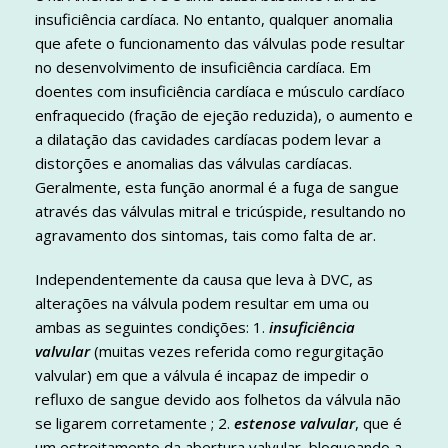
insuficiência cardíaca. No entanto, qualquer anomalia
que afete o funcionamento das válvulas pode resultar
no desenvolvimento de insuficiência cardíaca. Em
doentes com insuficiência cardíaca e músculo cardíaco
enfraquecido (fração de ejeção reduzida), o aumento e
a dilatação das cavidades cardíacas podem levar a
distorções e anomalias das válvulas cardíacas.
Geralmente, esta função anormal é a fuga de sangue
através das válvulas mitral e tricúspide, resultando no
agravamento dos sintomas, tais como falta de ar.
Independentemente da causa que leva à DVC, as
alterações na válvula podem resultar em uma ou
ambas as seguintes condições: 1.
insuficiência
valvular
(muitas vezes referida como regurgitação
valvular) em que a válvula é incapaz de impedir o
refluxo de sangue devido aos folhetos da válvula não
se ligarem corretamente ; 2.
estenose valvular
, que é
um estreitamento da abertura valvular, bloqueando a