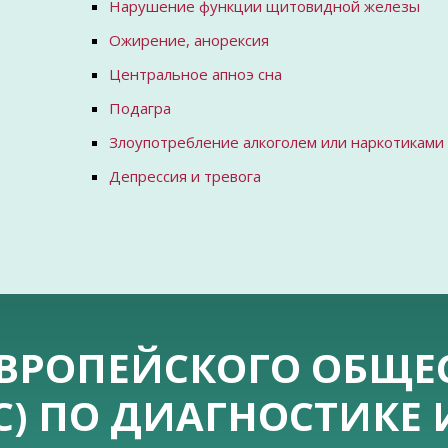
Нарушение функции щитовидной железы
Ожирение, анорексия
Центральное апноэ сна
Подагра
Злоупотребление алкоголем или наркотиками
Депрессия и тревога
ВРОПЕЙСКОГО ОБЩЕ
C) ПО ДИАГНОСТИКЕ