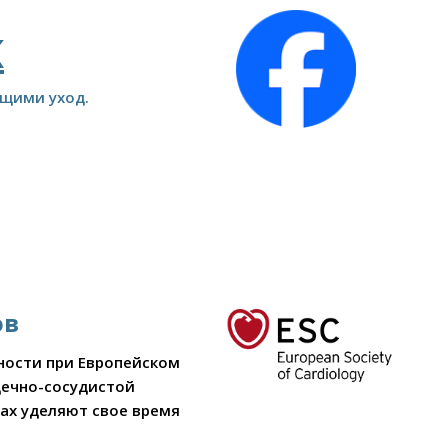
K
ющими уход.
ов
чности при Европейском
дечно-сосудистой
ах уделяют свое время