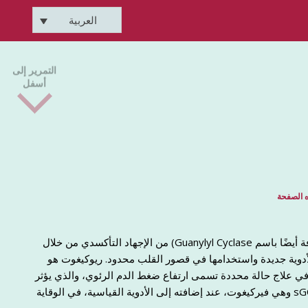
العربية
التمرير إلى
أسفل
 الصفحة
تقلل محفزات ومنشطات غوانيلات سيكلاز القابلة للذوبان (المعروفة أيضًا باسم Guanylyl Cyclase) من الإجهاد التأكسدي من خلال
لأدوية جديدة واستخدامها في قصور القلب محدود. ريوكيغوت هو
افقة لاستخدامه في علاج حالة محددة تسمى ارتفاع ضغط الدم الرئوي، والذي يؤثر
على الأوعية الدموية في الرئتين. قد تساعد مادة أخرى من مواد sGCS وهي فيركيغوت، عند إضافته إلى الأدوية القياسية، في الوقاية