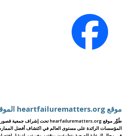
موقع heartfailurematters.org الموقع الإلكتروني للجمعية الأوروبية لأمراض القلب
المؤسسات الرائدة على مستوى العالم في اكتشاف أفضل الممارسا
في مجال الرعاية الصحية يتطوعون بوقتهم وخبرتهم لتمثيل اختصاص