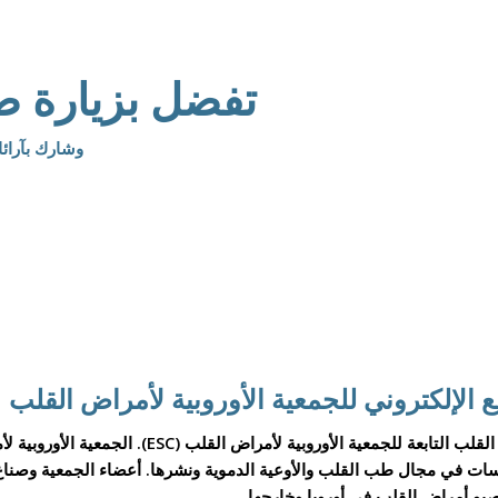
تفضل بزيارة صفحتنا
وشارك بآرائ
طُوِّر موقع hearfailurematters.org تحت إشراف جمعية قصور القلب التاب
ت في مجال طب القلب والأوعية الدموية ونشرها. أعضاء الجمعية وصناع 
يو أمراض القلب في أوروبا وخارجها.