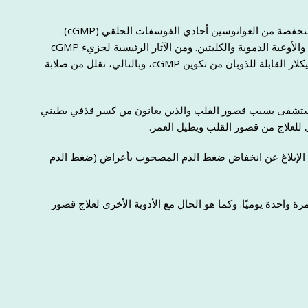
: يعاني ما يقرب من ربع مرضى قصور القلب من مستويات منخفضة من الغوانوسين أحادي الفوسفات الحلقي (cGMP).
وجزيء cGMP هو رسول رئيسي داخل الخلايا، والذي يحمي القلب والأوعية الدموية والكليتين. ومن الآثار الرئيسية لجزيء cGMP
استرخاء الأوعية الدموية والخلايا القلبية. تزيد محفزات غوانيلات سيكلاز القابلة للذوبان من تكوين cGMP، وبالتالي، تقلل من صلابة
مستشفى بسبب قصور القلب والذين يعانون من كسر قذفي بطيني
 تم الإبلاغ عن انخفاض ضغط الدم المصحوب بأعراض (ضغط الدم
احدة يوميًا. وكما هو الحال مع الأدوية الأخرى لعلاج قصور