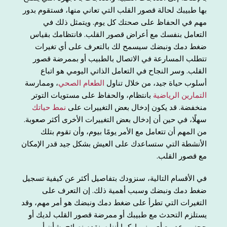
بها طبيبك لحالة قصور القلب التي تعاني منها، فستقوم بدور
مهم في الحفاظ على صحتك كل يوم. ويتمثل ذلك في
التعامل بنفسك مع أعراض قصور القلب. فانتظامك بقياس
ضغط دمك ونبضك سيسمح لك بالتعرف على أي تغيرات
تتطلب المسارعة في الاتصال بالطبيب أو بممرضة قصور
القلب. وسر النجاح في التعامل الذاتي اليومي هو اتباع
أسلوب حياة جيد، من خلال تناول
الطعام الصحي
، وممارسة
التمارين الرياضية
بانتظام، والحفاظ على مستويات التوتر
منخفضة. قد يكون إدخال بعض التغييرات على
نمط حياتك
سهلًا، في حين أن إدخال بعض التغييرات الأخرى أكثر صعوبة.
من المهم أن تتعامل مع الأمر يومًا بيوم، وأن تقوم بتلك
الأنشطة التي ستساعدك على العيش بشكل جيد قدر الإمكان
مع قصور القلب.
في الأقسام التالية، سنزودك بتفاصيل أكثر عن كيفية تسجيل
ضغط دمك ونبضك وسبب أهمية ذلك. إن التعرف على
التغيرات التي تطرأ على ضغط دمك ونبضك هو أمر مهم، وقد
يستلزم التحدث مع طبيبك أو ممرضة قصور القلب لديك أو
حجز موعد مع أي منهما. كما أننا سنقدم نصائح بشأن أمور