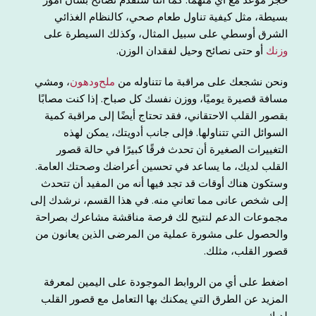
بسيطة، مثل كيفية تناول طعام صحي، كالنظام الغذائي
الشرق أوسطي على سبيل المثال، وكذلك السيطرة على
وزنك
أو حتى نصائح وحيل لفقدان الوزن.
ونحن نشجعك على مراقبة ما تتناوله من
ملح
ودهون
، ومشي
مسافة قصيرة يوميًا، ووزن نفسك كل صباح. إذا كنت مصابًا
بقصور القلب الاحتقاني، فقد تحتاج أيضًا إلى مراقبة كمية
السوائل التي تتناولها. فإلى جانب أدويتك، يمكن لهذه
التغييرات الصغيرة أن تحدث فرقًا كبيرًا في حالة قصور
القلب لديك، ما يساعد في تحسين أعراضك وصحتك العامة.
وستكون هناك أوقات قد تجد فيها أنه من المفيد أن تتحدث
إلى شخص عانى مما تعاني منه. في هذا القسم، نرشدك إلى
مجموعات الدعم لنتيح لك فرصة مناقشة مشاعرك بصراحة
والحصول على مشورة عملية من المرضى الذين يعانون من
قصور القلب، مثلك.
اضغط على أي من الروابط الموجودة على اليمين لمعرفة
المزيد عن الطرق التي يمكنك بها التعامل مع قصور القلب
لديك.