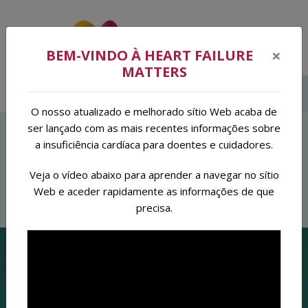
×
BEM-VINDO À HEART FAILURE
MATTERS
Menu
Português (BR)
O nosso atualizado e melhorado sítio Web acaba de
ser lançado com as mais recentes informações sobre
0 RESULTADOS DA PESQUISA
a insuficiência cardíaca para doentes e cuidadores.
ENCONTRADOS PARA :
"PLANNEN VOOR HET
Veja o vídeo abaixo para aprender a navegar no sítio
Web e aceder rapidamente as informações de que
LEVENSEINDE"
precisa.
ORIENTAÇÕES DA