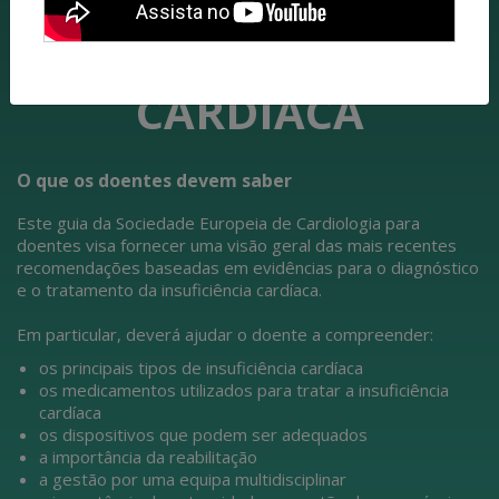
SEC PARA
INSUFICIÊNCIA
CARDÍACA
O que os doentes devem saber
Este guia da Sociedade Europeia de Cardiologia para
doentes visa fornecer uma visão geral das mais recentes
recomendações baseadas em evidências para o diagnóstico
e o tratamento da insuficiência cardíaca.
Em particular, deverá ajudar o doente a compreender:
os principais tipos de insuficiência cardíaca
os medicamentos utilizados para tratar a insuficiência
cardíaca
os dispositivos que podem ser adequados
a importância da reabilitação
a gestão por uma equipa multidisciplinar