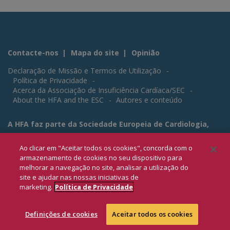
Contacte-nos
Mapa do site
Opinião
Declaração de Missão e Termos de Utilização
Política de Privacidade
Acerca da Associação de Insuficiência Cardíaca/SEC
About the HFA and the ESC
Autores e conteúdo
A HFA faz parte da Sociedade Europeia de Cardiologia,
uma associação sem fins lucrativos criada ao abrigo da
Ao clicar em "Aceitar todos os cookies", concorda com o
Lei Francesa de 1901 e dedica-se à gestão de doentes
armazenamento de cookies no seu dispositivo para
com insuficiência cardíaca e ao aumento da
melhorar a navegação no site, analisar a utilização do
sensibilização para a insuficiência cardíaca como um
site e ajudar nas nossas iniciativas de
problema de saúde global.
marketing.
Política de Privacidade
Definições de cookies
Aceitar todos os cookies
Regressar
ao topo