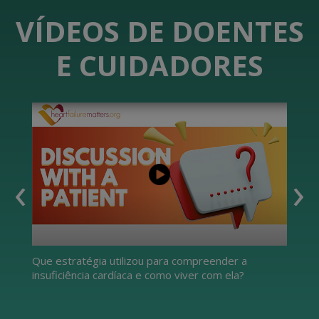
VÍDEOS DE DOENTES
E CUIDADORES
‹
›
Que estratégia utilizou para compreender a
O q
insuficiência cardíaca e como viver com ela?
mel