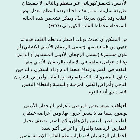
الأذينين، لتحفيز كهربائي غير منتظم وبالتالي لا ينقبضان
بطريقة سليمة. تتسم هذه الحالة بعدم انتظام معدل نبض
القلب وقد يكون سريعًا جدًا، ويمكن تشخيص هذه الحالة
باستخدام مخطط القلب الكهربائي (ECG).
من الممكن أن تحدث نوبات اضطراب نظم القلب هذه ثم
تنتهي من تلقاء نفسها (تسمى الرجفان الأذيني الانتيابي) أو
تكون مستمرة (تسمى الرجفان الأذيني المستديم أو الدائم).
وهناك عوامل تساهم في الإصابة بالرجفان الأذيني منها
التقدم في العمر وارتفاع ضغط الدم وداء السكري والتدخين
وتناول المشروبات الكحولية وقصور القلب وأمراض الشريان
التاجي وأمراض الكلى المزمنة والسمنة وانقطاع النفس
الانسدادي أثناء النوم.
العواقب:
يشعر بعض المرضى بأعراض الرجفان الأذيني
بوضوح بينما قد لا يشعر آخرون بها. ومن أعراضه خفقان
القلب وقصر النفس والإرهاق وآلام الصدر وضعف تحمل
التمارين الرياضية والدوار أو أعراض أكثر شدة.
الخطران الرئيسيان لاضطراب نظم القلب: الإصابة بقصور