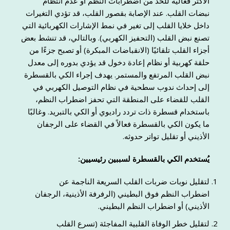
الأكثر فعالية للحد من اضطرابات النظم أو عدم انتظام
نبضات القلب. عند الإصابة بقصور القلب، قد تؤدي التغيرات
داخل خلايا القلب إلى تغير في نمط الإشارات الكهربائية التي
تصنع نبض القلب (التحفيز الكهربي). وبالتالي، قد تنشط بعض
أجزاء القلب تلقائيًا (الانقباضات المبكرة) أو تصبح جزءًا من
حلقة كهربية أو نظام إعادة دخول قد يؤدي بدوره إلى معدل
نبض القلب المرتفع والمستمر. يهدف إجراء الكي بالقسطرة
إلى إحداث ندوب سطحية في نظام التوصيل الكهربي في
القلب للقضاء على المنطقة التي تحفز اضطراب النظم،
باستخدام قسطرة ذات تردد راديوي أو الكي بالتبريد. وغالبًا
ما يكون الكي بالقسطرة فعالاً في القضاء على الرجفان
الأذيني أو تقليل تواتر حدوثه.
يُستخدم الكي بالقسطرة لسببين رئيسيين:
لتقليل نوبات ضربات القلب السريعة الناجمة عن
اضطراب النظم فوق البطيني (الرفرفة الأذينية، الرجفان
الأذيني) أو اضطراب النظم البطيني.
لتقليل خطر الوفاة القلبية المفاجئة (تسرع القلب