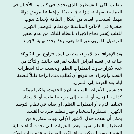
يتطلب الكي بالقسطرة، الذي يحدث في كثير من الأحيان في
العملية نفسها، تخديرًا عامًا خفيفًا أو إعطاء المريض دواءً
مهدئًا. تُستخدم العديد من أشكال الطاقة لإحداث ندوب
صغيرة في الأماكن المناسبة من نظام التوصيل الكهربي
للقلب. يُختبر نجاح الإجراء بانتظام للتأكد من عدم تحفيز
التوصيل الكهربي غير الطبيعي، وهذا يحدد نهاية الإجراء.
بعد الإجراء:
بعد الإجراء، ستبقى لمدة تتراوح بين 24 و48
ساعة في قسم أمراض القلب لمراقبة حالتك والتأكد من
عدم تكرار حدوث اضطراب النظم. وبحسب حالة اضطراب
النظم والإجراء، قد تتوقع أن يُطلب منك الراحة قليلاً لبضعة
أيام بعد العودة إلى المنزل.
قد تشمل الأعراض السلبية نادرة الحدوث، ولكنها ممكنة
كذلك، النزيف، أو الحاجة إلى جراحة القلب، أو الانسداد
(تجلط الدم)، أو اضطراب النظم، أو إصابة في نظام التوصيل
الكهربي تستلزم استخدام جهاز تنظيم ضربات القلب.
يمكن أن تحدث خلال الأشهر الأولى نوبات متكررة من
اضطراب النظم بسبب بعض التغيرات التي تحدث أثناء عملية
الشفاء. ومن الممكن إجراء الكي بالقسطرة عدة مرات لعلاج