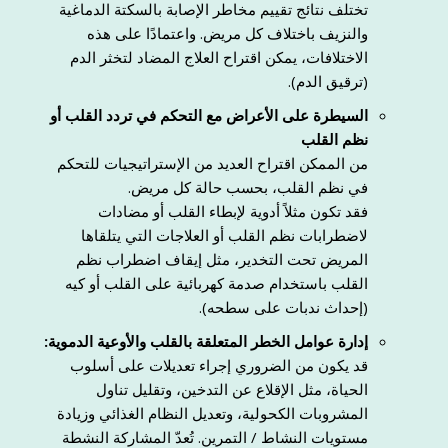
تختلف نتائج تقييم مخاطر الإصابة بالسكتة الدماغية
والنزيف باختلاف كل مريض. واعتمادًا على هذه
الاختلافات، يمكن اقتراح العلاج المضاد لتخثر الدم
(ترقيق الدم).
السيطرة على الأعراض مع التحكم في تردد القلب أو
نظم القلب
من الممكن اقتراح العديد من الإستراتيجيات للتحكم
في نظم القلب، بحسب حالة كل مريض.
فقد تكون مثلاً أدوية لإبطاء القلب أو مضادات
لاضطرابات نظم القلب أو العلاجات التي يتلقاها
المريض تحت التخدير، مثل إيقاف اضطراب نظم
القلب باستخدام صدمة كهربائية على القلب أو كيه
(إحداث ندبات على سطحه).
إدارة عوامل الخطر المتعلقة بالقلب والأوعية الدموية:
قد يكون من الضروري إجراء تعديلات على أسلوب
الحياة، مثل الإقلاع عن التدخين، وتقليل تناول
المشروبات الكحولية، وتعديل النظام الغذائي وزيادة
مستويات النشاط / التمرين. تُعدّ المشاركة النشطة