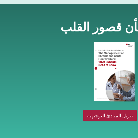
شأن قصور القلب
تنزيل المبادئ التوجيهية