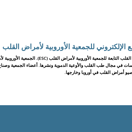
طُوِّر موقع hearfailurematters.org تحت إشراف جمعية قصور القلب التاب
ت في مجال طب القلب والأوعية الدموية ونشرها. أعضاء الجمعية وصناع 
يو أمراض القلب في أوروبا وخارجها.