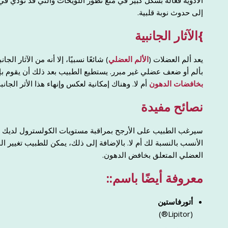
الأدوية فعالة بشكل كبير في منع تطور اللويحات والتي قد تؤدي في
إلى حدوث نوبة قلبية.
}
الآثار الجانبية
يعد ألم العضلات (
الألم العضلي
) شائعًا نسبيًا، إلا أنه من الآثار 
بألم أو ضعف عضلي غير مبرر. يستطيع الطبيب بعد ذلك أن يقوم بإجر
بخافضات الدهون
أم لا. وهناك إمكانية لعكس وإنهاء هذا الأثر الجانب
نصائح مفيدة
سيرغب الطبيب على الأرجح بمراقبة مستويات الكولسترول لديك أثن
الأنسب بالنسبة لك أم لا. بالإضافة إلى ذلك، يمكن للطبيب تغيير ال
العضلي المتعلق بخافض الدهون.
معروفة أيضًا باسم::
أتورفاستين
(Lipitor®)