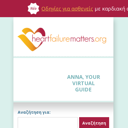
Οδηγίες για ασθενείς
με καρδιακή 
Νέο
ANNA, YOUR
VIRTUAL
GUIDE
Αναζήτηση για: