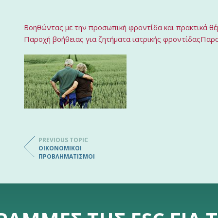
Βοηθώντας με την προσωπική φροντίδα και πρακτικά θ
Παροχή βοήθειας για ζητήματα ιατρικής φροντίδας
Παρο
PREVIOUS TOPIC
ΟΙΚΟΝΟΜΙΚΟΊ
ΠΡΟΒΛΗΜΑΤΙΣΜΟΊ