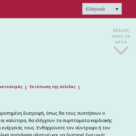
Ελληνικά
Κύλιση
προς τα
κάτω
ματοσειράς
Εκτύπωση της σελίδας
ορροπημένη διατροφή, όπως θα τους συστήσουν ο
ται καλύτερα, θα ελέγχουν τα συμπτώματα καρδιακής
α ενέργειάς τους. Ενθαρρύνετε τον σύντροφο ή τον
λική πρόσληψη αλατιού και να διατηρεί ένα υγιές