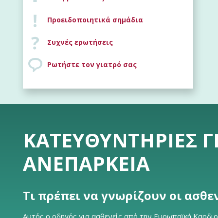
Προειδοποιητικά σημάδια
Συχνές ερωτήσεις
Ρωτήστε τον γιατρό σας
ΚΑΤΕΥΘΥΝΤΉΡΙΕΣ Γ
ΑΝΕΠΆΡΚΕΙΑ
Τι πρέπει να γνωρίζουν οι ασθε
Αυτός ο οδηγός για ασθενείς από την Ευρωπαϊκή Καρδιολ