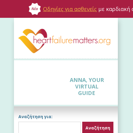
Οδηγίες για ασθενείς
με καρδιακή 
Νέο
ANNA, YOUR
VIRTUAL
GUIDE
Αναζήτηση για: